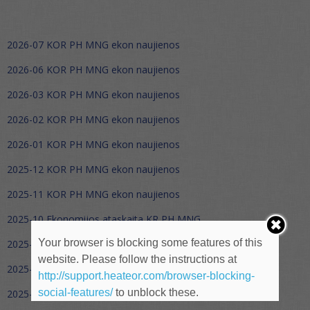
2026-07 KOR PH MNG ekon naujienos
2026-06 KOR PH MNG ekon naujienos
2026-03 KOR PH MNG ekon naujienos
2026-02 KOR PH MNG ekon naujienos
2026-01 KOR PH MNG ekon naujienos
2025-12 KOR PH MNG ekon naujienos
2025-11 KOR PH MNG ekon naujienos
2025-10 Ekonomijos ataskaita KR PH MNG
Your browser is blocking some features of this
2025-09 KOR PH MNG ekon naujienos
website. Please follow the instructions at
2025-08 KOR PH MNG ekon naujienos
http://support.heateor.com/browser-blocking-
social-features/
to unblock these.
2025-07 KOR PH MNG ekon naujienos