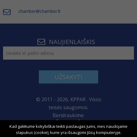
chamber@chamber.lt
NAUJIENLAIŠKIS
UŽSAKYTI
© 2011 - 2026, KPPAR . Visos
teisės saugomos.
Bendraukime:
Kad galėtume kokybiškai teikti paslaugas Jums, mes naudojame
Svetainės žemėlapis
slapukus (cookie), kurie yra išsaugomi Jūsų kompiuteryje.