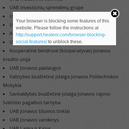
UAB Investicinių sprendimų grupė
UAB IT trade
Your browser is blocking some features of this
UAB Jonavos buhalterijos centras
website. Please follow the instructions at
AB Jonavos Grūdai
http://support.heateor.com/browser-blocking-
UAB Jonavos hidrotechnika
social-features/
to unblock these.
Kooperatinė bendrovė (kooperatyvas) Jonavos
kredito unija
UAB Jonavos paslaugos
Valstybės biudžetinė įstaiga Jonavos Politechnikos
Mokykla
Savivaldybės biudžetinė įstaiga Jonavos rajono
švietimo pagalbos tarnyba
UAB Jonavos šilumos tinklai
UAB Jonavos vandenys
UAB Laima ir Kazys