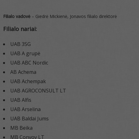
Filialo vadovė
– Giedrė Mickienė, Jonavos filialo direktorė
Filialo nariai:
UAB 3SG
UAB A grupė
UAB ABC Nordic
AB Achema
UAB Achempak
UAB AGROCONSULT LT
UAB Alfis
UAB Arselina
UAB Baldai Jums
MB Beika
MB Convoy LT