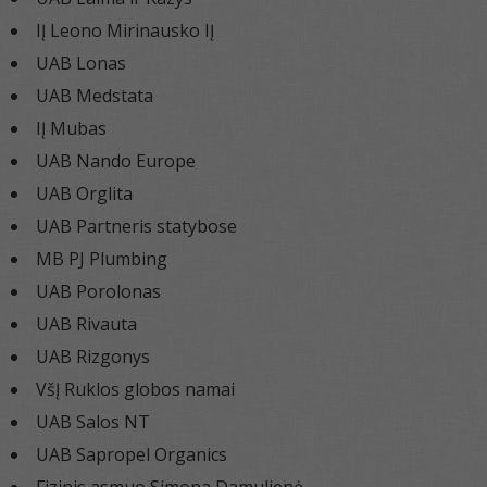
IĮ Leono Mirinausko IĮ
UAB Lonas
UAB Medstata
IĮ Mubas
UAB Nando Europe
UAB Orglita
UAB Partneris statybose
MB PJ Plumbing
UAB Porolonas
UAB Rivauta
UAB Rizgonys
VšĮ Ruklos globos namai
UAB Salos NT
UAB Sapropel Organics