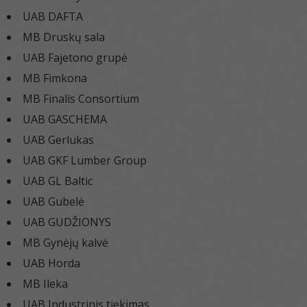
UAB DAFTA
MB Druskų sala
UAB Fajetono grupė
MB Fimkona
MB Finalis Consortium
UAB GASCHEMA
UAB Gerlukas
UAB GKF Lumber Group
UAB GL Baltic
UAB Gubelė
UAB GUDŽIONYS
MB Gynėjų kalvė
UAB Horda
MB Ileka
UAB Industrinis tiekimas