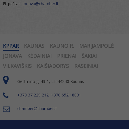
El. paštas:
jonava@chamber.lt
KPPAR
KAUNAS
KAUNO R.
MARIJAMPOLĖ
JONAVA
KĖDAINIAI
PRIENAI
ŠAKIAI
VILKAVIŠKIS
KAIŠIADORYS
RASEINIAI
Gedimino g. 43-1, LT-44240 Kaunas
+370 37 229 212, +370 652 18091
chamber@chamber.lt