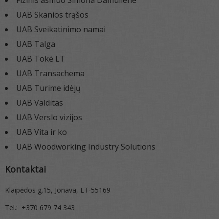
Fizinis asmuo Simona Damulienė
UAB Skanios trąšos
UAB Sveikatinimo namai
UAB Talga
UAB Tokė LT
UAB Transachema
UAB Turime idėjų
UAB Valditas
UAB Verslo vizijos
UAB Vita ir ko
UAB Woodworking Industry Solutions
Kontaktai
Klaipėdos g.15, Jonava, LT-55169
Tel.: +370 679 74 343