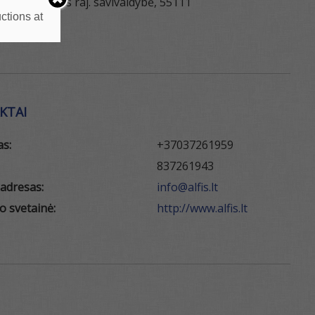
g. 5b, Jonavos raj. savivaldybė, 55111
ctions at
KTAI
as:
+37037261959
837261943
 adresas:
info@alfis.lt
o svetainė:
http://www.alfis.lt