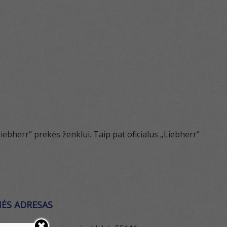
bherr“ prekės ženklui. Taip pat oficialus „Liebherr“
ĖS ADRESAS