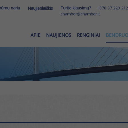
 rūmų nariu
Turite klausimų?
+370 37 229 212
Naujienlaiškis
chamber@chamber.lt
APIE
NAUJIENOS
RENGINIAI
BENDRU