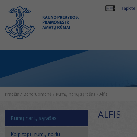
Tapkite
Pradžia
/
Bendruomenė
/
Rūmų narių sąrašas
/
Alfis
ALFIS
Rūmų narių sąrašas
Kaip tapti rūmų nariu