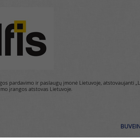
os pardavimo ir paslaugų įmonė Lietuvoje, atstovaujanti „Lie
ymo įrangos atstovas Lietuvoje.
BUVEIN