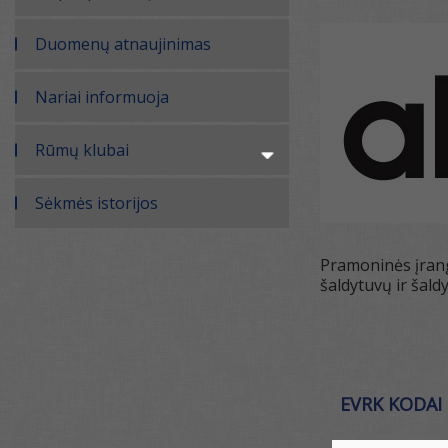
Duomenų atnaujinimas
Nariai informuoja
Rūmų klubai
Sėkmės istorijos
Pramoninės įrang
šaldytuvų ir šald
EVRK KODAI