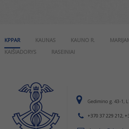
KPPAR
KAUNAS
KAUNO R.
MARIJA
KAIŠIADORYS
RASEINIAI
Gedimino g. 43-1,
+370 37 229 212, +