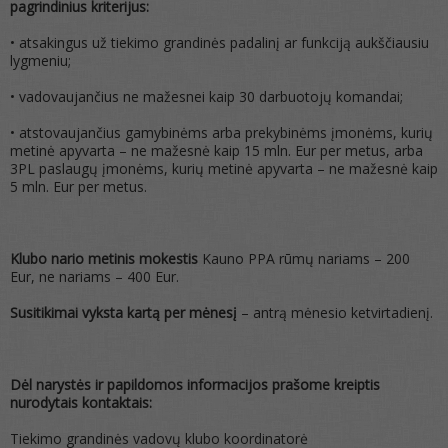
pagrindinius kriterijus:
• atsakingus už tiekimo grandinės padalinį ar funkciją aukščiausiu
lygmeniu;
• vadovaujančius ne mažesnei kaip 30 darbuotojų komandai;
• atstovaujančius gamybinėms arba prekybinėms įmonėms, kurių
metinė apyvarta – ne mažesnė kaip 15 mln. Eur per metus, arba
3PL paslaugų įmonėms, kurių metinė apyvarta – ne mažesnė kaip
5 mln. Eur per metus.
Klubo nario metinis mokestis
Kauno PPA rūmų nariams – 200
Eur, ne nariams – 400 Eur.
Susitikimai vyksta kartą per mėnesį
– antrą mėnesio ketvirtadienį.
Dėl narystės ir papildomos informacijos prašome kreiptis
nurodytais kontaktais:
Tiekimo grandinės vadovų klubo koordinatorė