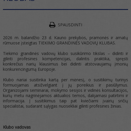
SPAUSDINTI
2026 m. balandžio 23 d. Kauno prekybos, pramonės ir amatų
rūmuose įsteigtas TIEKIMO GRANDINĖS VADOVŲ KLUBAS.
Tiekimo grandinės vadovų klubo susikūrimo tikslas – didinti ir
gilinti profesines kompetencijas, dalintis praktika, spręsti
konkrečius narių klausimus bei didinti atstovaujamų įmonių
konkurencingumą Europoje.
Klubo nariai susitinka kartą per mėnesį, o susitikimų turinys
formuojamas atsižvelgiant į jų poreikius ir pasiūlymus.
Organizojami seminarai, mokymo sesijos ir vidinės konsultacijos,
kurių metu nagrinėjamos aktualios temos, dalijamasi patirtimi ir
informacija. Į susitikimus taip pat kviečiami įvairių sričių
specialistai, sudarant sąlygas nuosekliai gilinti profesines žinias.
Klubo vadovas