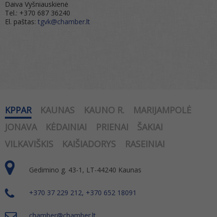
Daiva Vyšniauskienė
Tel.: +370 687 36240
El. paštas:
tgvk@chamber.lt
KPPAR
KAUNAS
KAUNO R.
MARIJAMPOLĖ
JONAVA
KĖDAINIAI
PRIENAI
ŠAKIAI
VILKAVIŠKIS
KAIŠIADORYS
RASEINIAI
Gedimino g. 43-1, LT-44240 Kaunas
+370 37 229 212, +370 652 18091
chamber@chamber.lt