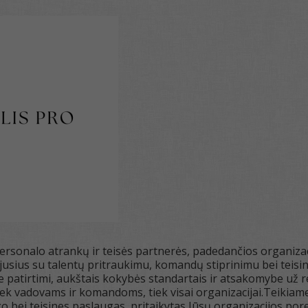
ersonalo atrankų ir teisės partnerės, padedančios organizac
jusius su talentų pritraukimu, komandų stiprinimu bei teisin
ne patirtimi, aukštais kokybės standartais ir atsakomybe už 
iek vadovams ir komandoms, tiek visai organizacijai.Teikiame 
o bei teisines paslaugas, pritaikytas Jūsų organizacijos por