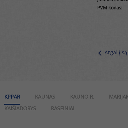
PVM kodas:
Atgal į s
KPPAR
KAUNAS
KAUNO R.
MARIJA
KAIŠIADORYS
RASEINIAI