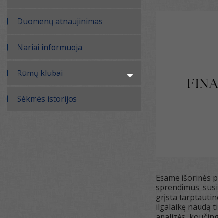
Duomenų atnaujinimas
Nariai informuoja
Rūmų klubai
Sėkmės istorijos
Esame išorinės p
sprendimus, susi
grįsta tarptauti
ilgalaikę naudą t
analizės, koučing