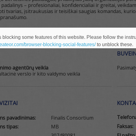
 padalinys – profesionaliai, konfidencialiai ir greitai, vei
i tvarias, įsitraukusias ir teisiškai saugias komandas, kurio
o pranašumo.
 blocking some features of this website. Please follow the instru
heateor.com/browser-blocking-social-features/
to unblock these.
BUVEIN
inimo agentūrų veikla
Pasimaty
ltacinė verslo ir kito valdymo veikla
IZITAI
KONTA
Telefon
ens pavadinimas:
Finalis Consortium
Faksas:
ns tipas:
MB
307480081
El.pašto