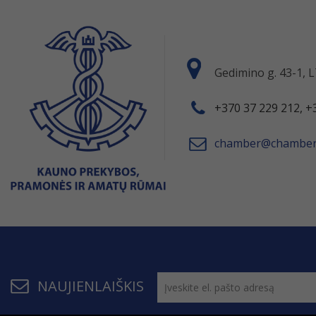
Gedimino g. 43-1,
+370 37 229 212, +
chamber@chamber.
NAUJIENLAIŠKIS