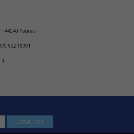
 LT-44240 Kaunas
370 652 18091
lt
UŽSAKYTI