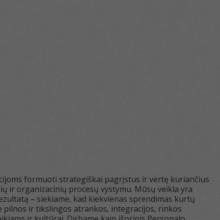
ijoms formuoti strategiškai pagrįstus ir vertę kuriančius
ių ir organizacinių procesų vystymu. Mūsų veikla yra
rezultatą – siekiame, kad kiekvienas sprendimas kurtų
pilnos ir tikslingos atrankos, integracijos, rinkos
eikiams ir kultūrai. Dirbame kaip išorinis Personalo