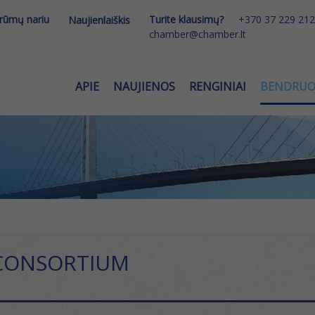
 rūmų nariu
Turite klausimų?
+370 37 229 212
Naujienlaiškis
chamber@chamber.lt
APIE
NAUJIENOS
RENGINIAI
BENDRU
 CONSORTIUM