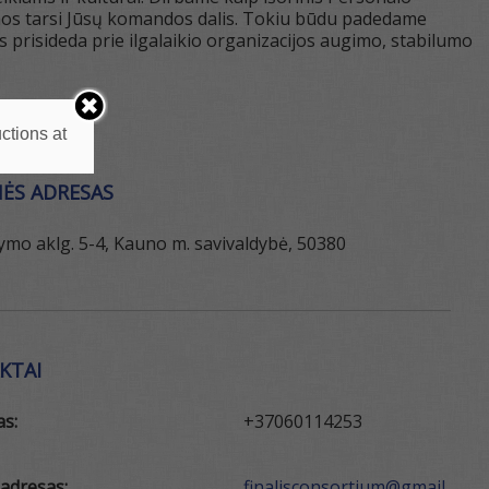
kdamos tarsi Jūsų komandos dalis. Tokiu būdu padedame
s prisideda prie ilgalaikio organizacijos augimo, stabilumo
ctions at
ĖS ADRESAS
mo aklg. 5-4, Kauno m. savivaldybė, 50380
KTAI
as:
+37060114253
 adresas:
finalisconsortium@gmail.