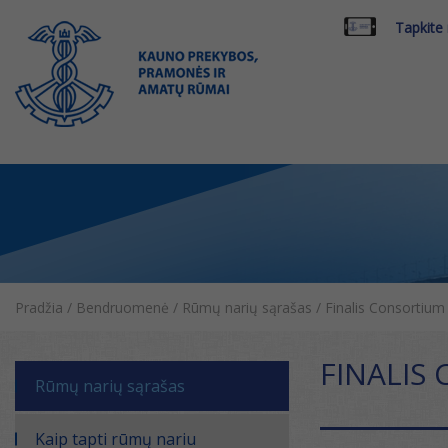
Tapkite
Pradžia
/
Bendruomenė
/
Rūmų narių sąrašas
/
Finalis Consortium
FINALIS
Rūmų narių sąrašas
Kaip tapti rūmų nariu