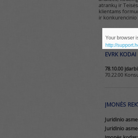
atrankų ir Teisės
klientams formuot
ir konkurencini
Your browser is
http://support.
EVRK KODAI
78.10.00 Įdarb
70.22.00 Konsu
ĮMONĖS REKV
Juridinio asm
Juridinio asme
Įmonės kodas: