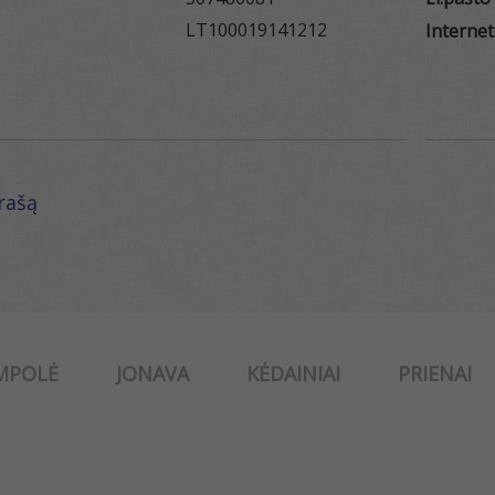
LT100019141212
Internet
ąrašą
MPOLĖ
JONAVA
KĖDAINIAI
PRIENAI