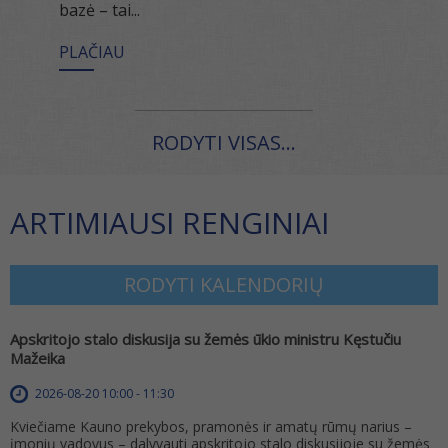
bazė – tai...
PLAČIAU
RODYTI VISAS...
ARTIMIAUSI RENGINIAI
RODYTI KALENDORIŲ
Apskritojo stalo diskusija su žemės ūkio ministru Kęstučiu
Mažeika
2026-08-20 10:00 - 11:30
Kviečiame Kauno prekybos, pramonės ir amatų rūmų narius –
įmonių vadovus – dalyvauti apskritojo stalo diskusijoje su žemės