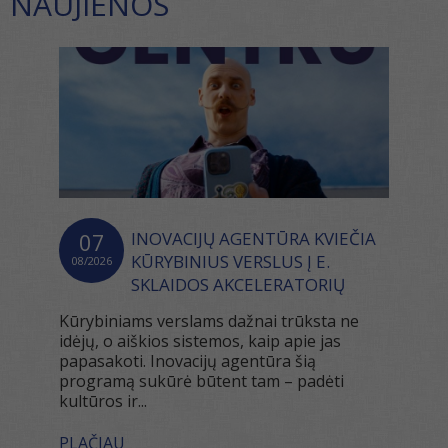
NAUJIENOS
07
INOVACIJŲ AGENTŪRA KVIEČIA
KŪRYBINIUS VERSLUS Į E.
08/2026
SKLAIDOS AKCELERATORIŲ
Kūrybiniams verslams dažnai trūksta ne
idėjų, o aiškios sistemos, kaip apie jas
papasakoti. Inovacijų agentūra šią
programą sukūrė būtent tam – padėti
kultūros ir...
PLAČIAU