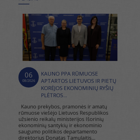
06
KAUNO PPA RŪMUOSE
APTARTOS LIETUVOS IR PIETŲ
08/2026
KORĖJOS EKONOMINIŲ RYŠIŲ
PLĖTROS...
Kauno prekybos, pramonės ir amatų
rūmuose viešėjo Lietuvos Respublikos
užsienio reikalų ministerijos Išorinių
ekonominių santykių ir ekonominio
saugumo politikos departamento
direktorius Donatas Tamulaitis....