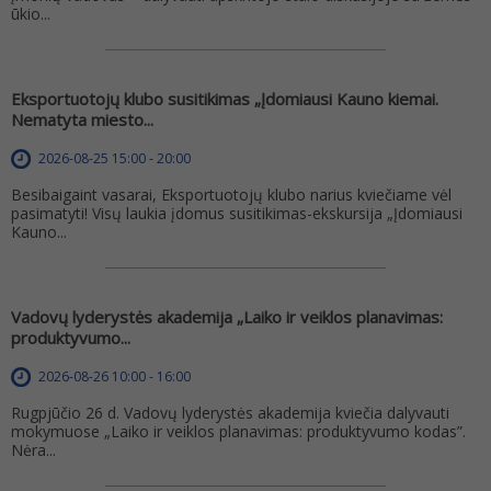
ūkio...
Eksportuotojų klubo susitikimas „Įdomiausi Kauno kiemai.
Nematyta miesto...
2026-08-25 15:00 - 20:00
Besibaigaint vasarai, Eksportuotojų klubo narius kviečiame vėl
pasimatyti! Visų laukia įdomus susitikimas-ekskursija „Įdomiausi
Kauno...
Vadovų lyderystės akademija „Laiko ir veiklos planavimas:
produktyvumo...
2026-08-26 10:00 - 16:00
Rugpjūčio 26 d. Vadovų lyderystės akademija kviečia dalyvauti
mokymuose „Laiko ir veiklos planavimas: produktyvumo kodas”.
Nėra...