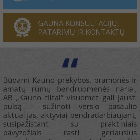
GAUNA KONSULTACIJŲ,
PATARIMŲ IR KONTAKTŲ
ų
Būdami Kauno prekybos, pramonės ir
i
amatų rūmų bendruomenės nariai,
.
AB „Kauno tiltai“ visuomet gali jausti
r
pulsą – sužinoti verslo pasaulio
i
aktualijas, aktyviai bendradarbiaujant,
i
susipažįstant su praktiniais
e
pavyzdžiais rasti geriausius