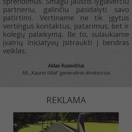
,
sprendimus. Smagu jaustis lygiaverčiu
s
partneriu, galinčiu pasidalyti savo
o
patirtimi. Vertiname ne tik įgytus
,
vertingus kontaktus, patarimus, bet ir
p
kolegų palaikymą. Be to, sulaukiame
įvairių iniciatyvų įsitraukti į bendras
veiklas.
Aldas Rusevičius
AB „Kauno tiltai“ generalinis direktorius
REKLAMA