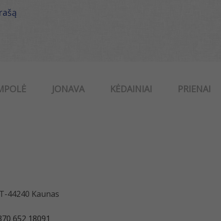
ąrašą
MPOLĖ
JONAVA
KĖDAINIAI
PRIENAI
 LT-44240 Kaunas
370 652 18091