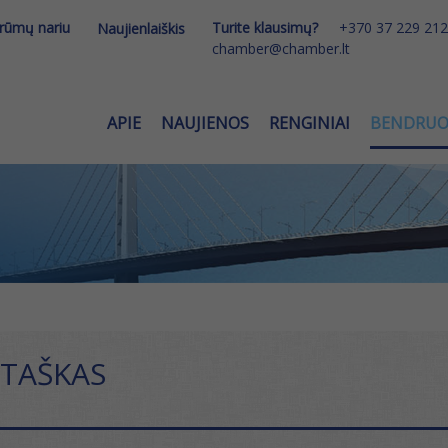
 rūmų nariu
Turite klausimų?
+370 37 229 212
Naujienlaiškis
chamber@chamber.lt
APIE
NAUJIENOS
RENGINIAI
BENDRU
 TAŠKAS