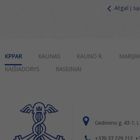
Atgal į s
KPPAR
KAUNAS
KAUNO R.
MARIJA
KAIŠIADORYS
RASEINIAI
Gedimino g. 43-1,
+370 37 229 212, +