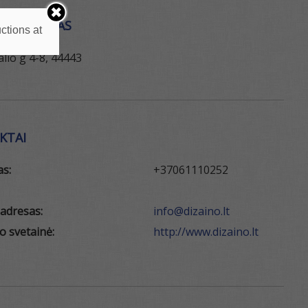
ĖS ADRESAS
ctions at
lio g 4-8, 44443
KTAI
as:
+37061110252
 adresas:
info@dizaino.lt
o svetainė:
http://www.dizaino.lt