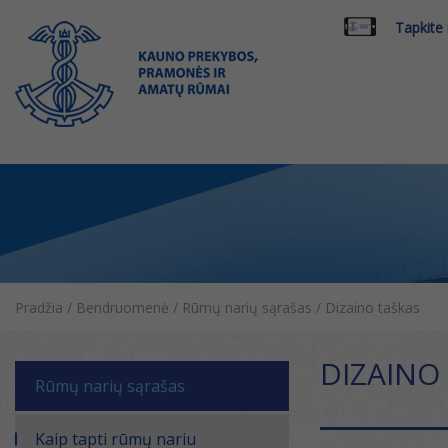
Tapkite
Pradžia
/
Bendruomenė
/
Rūmų narių sąrašas
/
Dizaino taškas
DIZAINO
Rūmų narių sąrašas
Kaip tapti rūmų nariu