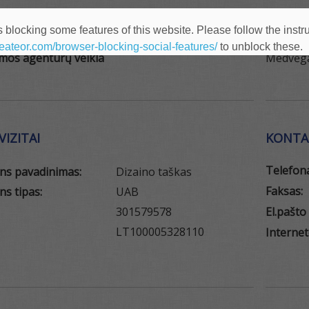
BUVEIN
 blocking some features of this website. Please follow the instru
heateor.com/browser-blocking-social-features/
to unblock these.
amos agentūrų veikla
Medvėga
IZITAI
KONTA
Telefon
ens pavadinimas:
Dizaino taškas
Faksas:
ns tipas:
UAB
301579578
El.pašto
LT100005328110
Internet