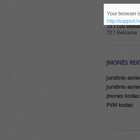
EVRK KODAI
Your browser is
http://support.
73.11.00 Rekl
73.1 Reklama
ĮMONĖS REKV
Juridinio asm
Juridinio asme
Įmonės kodas:
PVM kodas: