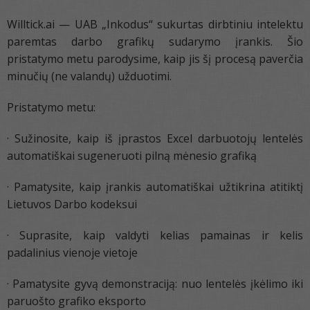
Willtick.ai — UAB „Inkodus“ sukurtas dirbtiniu intelektu
paremtas darbo grafikų sudarymo įrankis. Šio
pristatymo metu parodysime, kaip jis šį procesą paverčia
minučių (ne valandų) užduotimi.
Pristatymo metu:
· Sužinosite, kaip iš įprastos Excel darbuotojų lentelės
automatiškai sugeneruoti pilną mėnesio grafiką
· Pamatysite, kaip įrankis automatiškai užtikrina atitiktį
Lietuvos Darbo kodeksui
· Suprasite, kaip valdyti kelias pamainas ir kelis
padalinius vienoje vietoje
· Pamatysite gyvą demonstraciją: nuo lentelės įkėlimo iki
paruošto grafiko eksporto