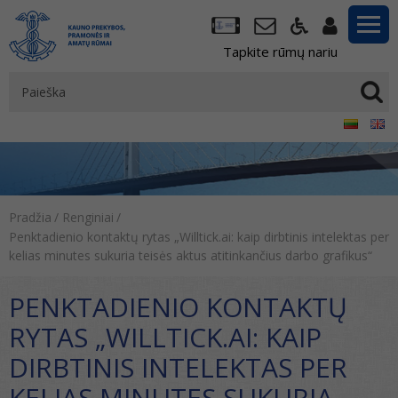
Tapkite rūmų nariu
Pradžia
/
Renginiai
/
Penktadienio kontaktų rytas „Willtick.ai: kaip dirbtinis intelektas per
kelias minutes sukuria teisės aktus atitinkančius darbo grafikus“
PENKTADIENIO KONTAKTŲ
RYTAS „WILLTICK.AI: KAIP
DIRBTINIS INTELEKTAS PER
KELIAS MINUTES SUKURIA