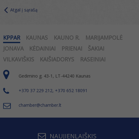
Atgal į sąrašą
KPPAR
KAUNAS
KAUNO R.
MARIJAMPOLĖ
JONAVA
KĖDAINIAI
PRIENAI
ŠAKIAI
VILKAVIŠKIS
KAIŠIADORYS
RASEINIAI
Gedimino g. 43-1, LT-44240 Kaunas
+370 37 229 212, +370 652 18091
chamber@chamber.lt
NAUJIENLAIŠKIS