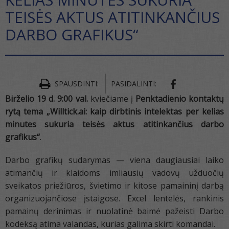
TEISĖS AKTUS ATITINKANČIUS
DARBO GRAFIKUS“
SPAUSDINTI:
PASIDALINTI:
Birželio 19 d. 9:00 val.
kviečiame į
Penktadienio kontaktų
rytą tema „Willtick.ai: kaip dirbtinis intelektas per kelias
minutes sukuria teisės aktus atitinkančius darbo
grafikus“
.
Darbo grafikų sudarymas — viena daugiausiai laiko
atimančių ir klaidoms imliausių vadovų užduočių
sveikatos priežiūros, švietimo ir kitose pamaininį darbą
organizuojančiose įstaigose. Excel lentelės, rankinis
pamainų derinimas ir nuolatinė baimė pažeisti Darbo
kodeksą atima valandas, kurias galima skirti komandai.