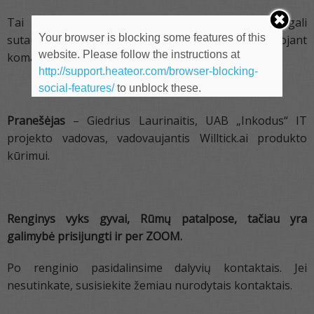
Tai praktinė sesija apie tai, kaip technologijos gali
Your browser is blocking some features of this
sutaupyti laiko ir sumažinti klaidų riziką planuojant
website. Please follow the instructions at
komandų darbą.
http://support.heateor.com/browser-blocking-
social-features/
to unblock these.
Pranešėjas
– Giedrius Laurinaitis, UAB „Inkodus“ IT
projekto vadovas, vadovaujantis Willtick.ai produkto
kūrimui.
Renginys vyks gyvai, Rūmų patalpose, tačiau yra
galimybė prisijungti ir per ZOOM.
Po renginio pasidalinsime dalyvių kontaktais. Jei
nesutinkate, susisiekite žemiau nurodytais kontaktais.