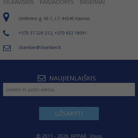
VILKAVIŠKIS
KAIŠIADORYS
RASEINIAI
Gedimino g. 43-1, LT-44240 Kaunas
+370 37 229 212, +370 652 18091
chamber@chamber.lt
NAUJIENLAIŠKIS
UŽSAKYTI
© 2011 - 2026, KPPAR . Visos