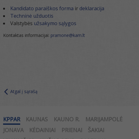
Kandidato paraiškos forma
ir
deklaracija
Techninė užduotis
Valstybės
užsakymo sąlygos
Kontaktas informacijai:
pramone@kam.lt
Atgal į sąrašą
KPPAR
KAUNAS
KAUNO R.
MARIJAMPOLĖ
JONAVA
KĖDAINIAI
PRIENAI
ŠAKIAI