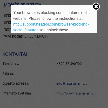
ĮMONĖS REKVIZITAI
Your browser is blocking some features of this
Juridinio asmens pavadinimas:
Ratai visiems
website. Please follow the instructions at
Juridinio asmens tipas:
MB
http://support.heateor.com/browser-blocking-
Įmonės kodas:
135443483
social-features/
to unblock these.
PVM kodas:
LT354434811
KONTAKTAI
Telefonas:
+370 37 390700
Faksas:
El.pašto adresas:
info@rataivisiems.lt
Interneto svetainė:
http://www.rataivisiems.lt