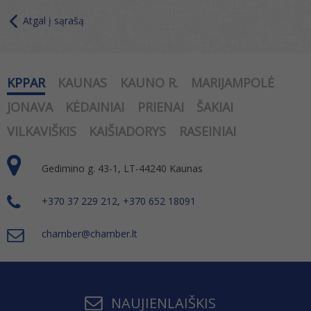
Atgal į sąrašą
KPPAR
KAUNAS
KAUNO R.
MARIJAMPOLĖ
JONAVA
KĖDAINIAI
PRIENAI
ŠAKIAI
VILKAVIŠKIS
KAIŠIADORYS
RASEINIAI
Gedimino g. 43-1, LT-44240 Kaunas
+370 37 229 212, +370 652 18091
chamber@chamber.lt
NAUJIENLAIŠKIS