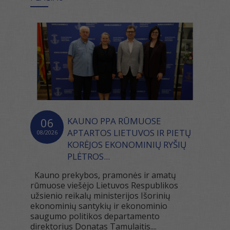
06
KAUNO PPA RŪMUOSE
APTARTOS LIETUVOS IR PIETŲ
08/2026
KORĖJOS EKONOMINIŲ RYŠIŲ
PLĖTROS...
Kauno prekybos, pramonės ir amatų
rūmuose viešėjo Lietuvos Respublikos
užsienio reikalų ministerijos Išorinių
ekonominių santykių ir ekonominio
saugumo politikos departamento
direktorius Donatas Tamulaitis....