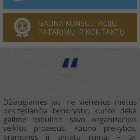
GAUNA KONSULTACIJŲ,
PATARIMŲ IR KONTAKTŲ
r
,
i
Džiaugiamės jau ne vienerius metus
o
besitęsiančia bendryste, kurios dėka
,
galime tobulinti savo organizacijos
s
veiklos procesus. Kauno prekybos,
s
pramonės ir amatų rūmai – tai