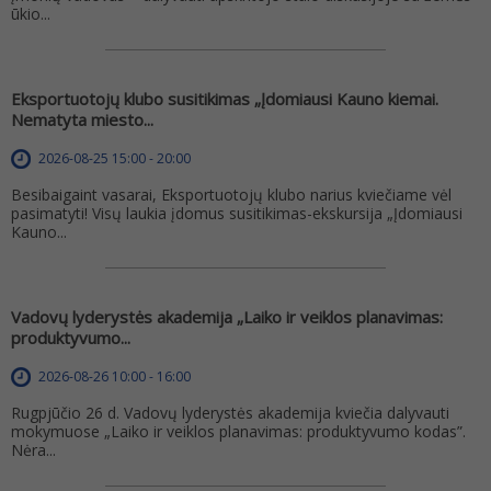
ūkio...
Eksportuotojų klubo susitikimas „Įdomiausi Kauno kiemai.
Nematyta miesto...
2026-08-25 15:00 - 20:00
Besibaigaint vasarai, Eksportuotojų klubo narius kviečiame vėl
pasimatyti! Visų laukia įdomus susitikimas-ekskursija „Įdomiausi
Kauno...
Vadovų lyderystės akademija „Laiko ir veiklos planavimas:
produktyvumo...
2026-08-26 10:00 - 16:00
Rugpjūčio 26 d. Vadovų lyderystės akademija kviečia dalyvauti
mokymuose „Laiko ir veiklos planavimas: produktyvumo kodas”.
Nėra...