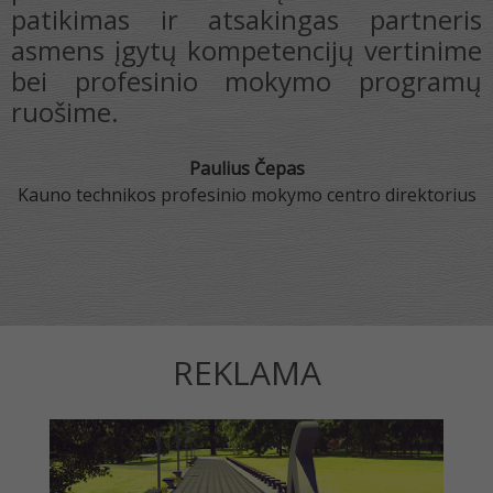
u
patikimas ir atsakingas partneris
o
asmens įgytų kompetencijų vertinime
s
bei profesinio mokymo programų
r
ruošime.
e
s
Paulius Čepas
Kauno technikos profesinio mokymo centro direktorius
REKLAMA