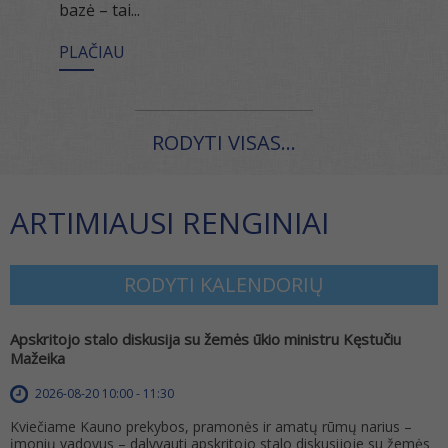
bazė – tai...
PLAČIAU
RODYTI VISAS...
ARTIMIAUSI RENGINIAI
RODYTI KALENDORIŲ
Apskritojo stalo diskusija su žemės ūkio ministru Kęstučiu
Mažeika
2026-08-20 10:00 - 11:30
Kviečiame Kauno prekybos, pramonės ir amatų rūmų narius –
įmonių vadovus – dalyvauti apskritojo stalo diskusijoje su žemės