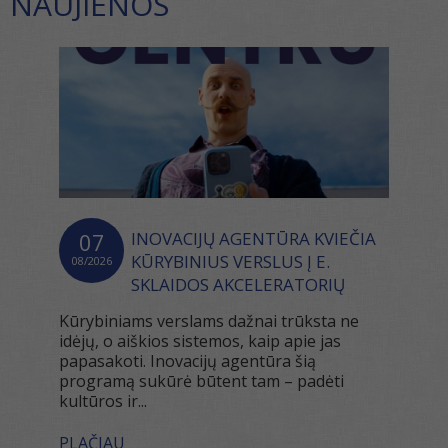
NAUJIENOS
07
INOVACIJŲ AGENTŪRA KVIEČIA
KŪRYBINIUS VERSLUS Į E.
08/2026
SKLAIDOS AKCELERATORIŲ
Kūrybiniams verslams dažnai trūksta ne
idėjų, o aiškios sistemos, kaip apie jas
papasakoti. Inovacijų agentūra šią
programą sukūrė būtent tam – padėti
kultūros ir...
PLAČIAU