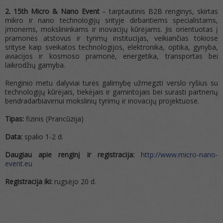
2. 15th Micro & Nano Event
– tarptautinis B2B renginys, skirtas
mikro ir nano technologijų srityje dirbantiems specialistams,
įmonėms, mokslininkams ir inovacijų kūrėjams. Jis orientuotas į
pramonės atstovus ir tyrimų institucijas, veikiančias tokiose
srityse kaip sveikatos technologijos, elektronika, optika, gynyba,
aviacijos ir kosmoso pramonė, energetika, transportas bei
laikrodžių gamyba.
Renginio metu dalyviai turės galimybę užmegzti verslo ryšius su
technologijų kūrėjais, tiekėjais ir gamintojais bei surasti partnerių
bendradarbiavimui mokslinių tyrimų ir inovacijų projektuose.
Tipas:
fizinis (Prancūzija)
Data:
spalio 1-2 d.
Daugiau apie renginį ir registracija:
http://www.micro-nano-
event.eu
Registracija iki:
rugsėjo 20 d.