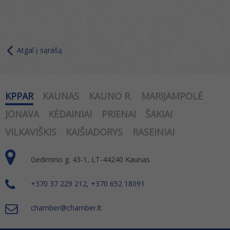
Atgal į sąrašą
KPPAR
KAUNAS
KAUNO R.
MARIJAMPOLĖ
JONAVA
KĖDAINIAI
PRIENAI
ŠAKIAI
VILKAVIŠKIS
KAIŠIADORYS
RASEINIAI
Gedimino g. 43-1, LT-44240 Kaunas
+370 37 229 212, +370 652 18091
chamber@chamber.lt