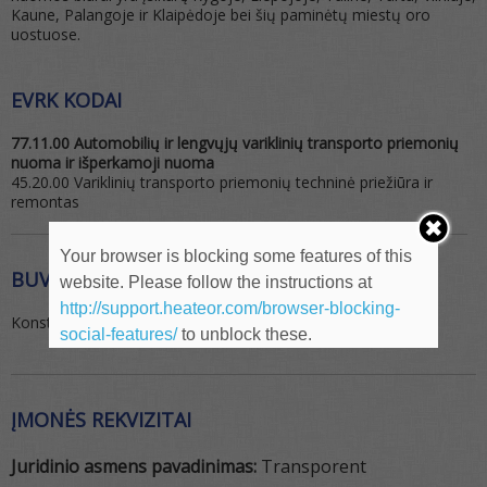
Kaune, Palangoje ir Klaipėdoje bei šių paminėtų miestų oro
uostuose.
EVRK KODAI
77.11.00 Automobilių ir lengvųjų variklinių transporto priemonių
nuoma ir išperkamoji nuoma
45.20.00 Variklinių transporto priemonių techninė priežiūra ir
remontas
Your browser is blocking some features of this
BUVEINĖS ADRESAS
website. Please follow the instructions at
http://support.heateor.com/browser-blocking-
Konstitucijos pr., Vilniaus m. savivaldybė, 09308
social-features/
to unblock these.
ĮMONĖS REKVIZITAI
Juridinio asmens pavadinimas:
Transporent