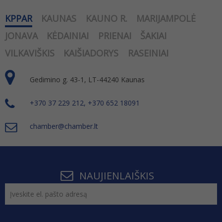
KPPAR
KAUNAS
KAUNO R.
MARIJAMPOLĖ
JONAVA
KĖDAINIAI
PRIENAI
ŠAKIAI
VILKAVIŠKIS
KAIŠIADORYS
RASEINIAI
Gedimino g. 43-1, LT-44240 Kaunas
+370 37 229 212, +370 652 18091
chamber@chamber.lt
NAUJIENLAIŠKIS