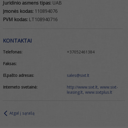
Juridinio asmens tipas:
UAB
Įmonės kodas:
110894076
PVM kodas:
LT108940716
KONTAKTAI
Telefonas:
+37052461384
Faksas:
El.pašto adresas:
sales@sixt.lt
Interneto svetainė:
http://www.sixt.lt, www.sixt-
leasing.lt, www.sixtplus.lt
Atgal į sąrašą