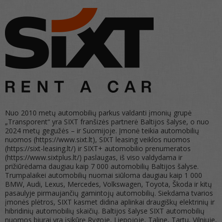
Nuo 2010 metų automobilių parkus valdanti įmonių grupė
„Transporent“ yra SIXT franšizės partnerė Baltijos šalyse, o nuo
2024 metų gegužės – ir Suomijoje. Įmonė teikia automobilių
nuomos (https://www.sixt.lt), SIXT leasing veiklos nuomos
(https://sixt-leasing.lt/) ir SIXT+ automobilio prenumeratos
(https://www.sixtplus.lt/) paslaugas, iš viso valdydama ir
prižiūrėdama daugiau kaip 7 000 automobilių Baltijos šalyse.
Trumpalaikei automobilių nuomai siūloma daugiau kaip 1 000
BMW, Audi, Lexus, Mercedes, Volkswagen, Toyota, Škoda ir kitų
pasaulyje pirmaujančių gamintojų automobilių. Siekdama tvarios
įmonės plėtros, SIXT kasmet didina aplinkai draugiškų elektrinių ir
hibridinių automobilių skaičių. Baltijos šalyse SIXT automobilių
nuomos biurai yra įsikūrę Rygoje, Liepojoje, Taline, Tartu, Vilniuje,