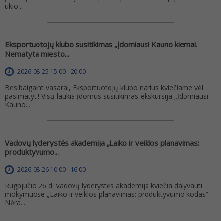
ūkio...
Eksportuotojų klubo susitikimas „Įdomiausi Kauno kiemai.
Nematyta miesto...
2026-08-25 15:00 - 20:00
Besibaigaint vasarai, Eksportuotojų klubo narius kviečiame vėl
pasimatyti! Visų laukia įdomus susitikimas-ekskursija „Įdomiausi
Kauno...
Vadovų lyderystės akademija „Laiko ir veiklos planavimas:
produktyvumo...
2026-08-26 10:00 - 16:00
Rugpjūčio 26 d. Vadovų lyderystės akademija kviečia dalyvauti
mokymuose „Laiko ir veiklos planavimas: produktyvumo kodas”.
Nėra...