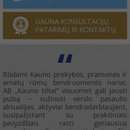
GAUNA KONSULTACIJŲ,
PATARIMŲ IR KONTAKTŲ
r
,
i
Džiaugiamės jau ne vienerius metus
o
besitęsiančia bendryste, kurios dėka
,
galime tobulinti savo organizacijos
s
veiklos procesus. Kauno prekybos,
s
pramonės ir amatų rūmai – tai