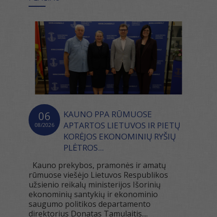
06
KAUNO PPA RŪMUOSE
APTARTOS LIETUVOS IR PIETŲ
08/2026
KORĖJOS EKONOMINIŲ RYŠIŲ
PLĖTROS...
Kauno prekybos, pramonės ir amatų
rūmuose viešėjo Lietuvos Respublikos
užsienio reikalų ministerijos Išorinių
ekonominių santykių ir ekonominio
saugumo politikos departamento
direktorius Donatas Tamulaitis....