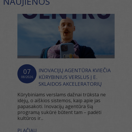
NAUJIENOS
07
INOVACIJŲ AGENTŪRA KVIEČIA
KŪRYBINIUS VERSLUS Į E.
08/2026
SKLAIDOS AKCELERATORIŲ
Kūrybiniams verslams dažnai trūksta ne
idėjų, o aiškios sistemos, kaip apie jas
papasakoti. Inovacijų agentūra šią
programą sukūrė būtent tam – padėti
kultūros ir...
PLAČIAU