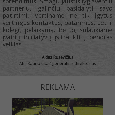
u
patikimas ir atsakingas partneris
o
asmens įgytų kompetencijų vertinime
s
bei profesinio mokymo programų
r
ruošime.
e
s
Paulius Čepas
Kauno technikos profesinio mokymo centro direktorius
REKLAMA