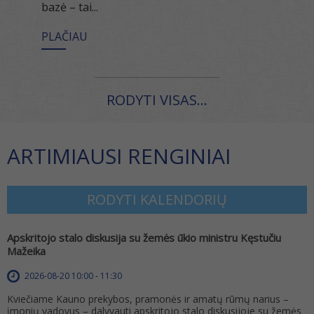
bazė – tai...
PLAČIAU
RODYTI VISAS...
ARTIMIAUSI RENGINIAI
RODYTI KALENDORIŲ
Apskritojo stalo diskusija su žemės ūkio ministru Kęstučiu
Mažeika
2026-08-20 10:00 - 11:30
Kviečiame Kauno prekybos, pramonės ir amatų rūmų narius –
įmonių vadovus – dalyvauti apskritojo stalo diskusijoje su žemės