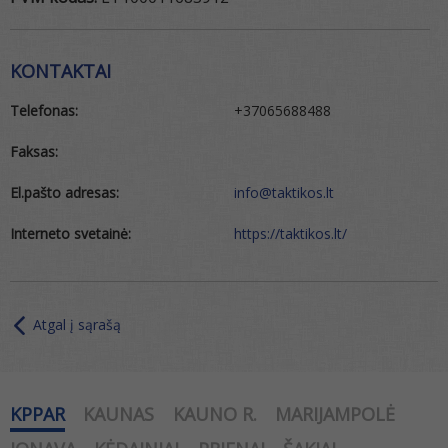
KONTAKTAI
Telefonas:
+37065688488
Faksas:
El.pašto adresas:
info@taktikos.lt
Interneto svetainė:
https://taktikos.lt/
Atgal į sąrašą
KPPAR
KAUNAS
KAUNO R.
MARIJAMPOLĖ