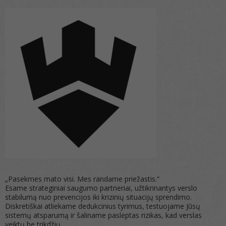
„Pasekmes mato visi. Mes randame priežastis.“
Esame strateginiai saugumo partneriai, užtikrinantys verslo
stabilumą nuo prevencijos iki krizinių situacijų sprendimo.
Diskretiškai atliekame dedukcinius tyrimus, testuojame Jūsų
sistemų atsparumą ir šaliname paslėptas rizikas, kad verslas
veiktų be trikdžių.