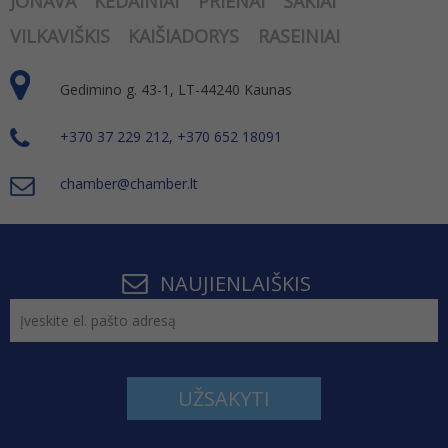
JONAVA
KĖDAINIAI
PRIENAI
ŠAKIAI
VILKAVIŠKIS
KAIŠIADORYS
RASEINIAI
Gedimino g. 43-1, LT-44240 Kaunas
+370 37 229 212, +370 652 18091
chamber@chamber.lt
NAUJIENLAIŠKIS
UŽSAKYTI