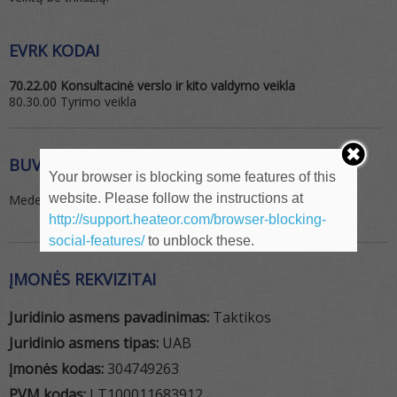
EVRK KODAI
70.22.00 Konsultacinė verslo ir kito valdymo veikla
80.30.00 Tyrimo veikla
BUVEINĖS ADRESAS
Your browser is blocking some features of this
website. Please follow the instructions at
Medekšinės g. 23, Kaunas, Kauno m. savivaldybė, LT47308
http://support.heateor.com/browser-blocking-
social-features/
to unblock these.
ĮMONĖS REKVIZITAI
Juridinio asmens pavadinimas:
Taktikos
Juridinio asmens tipas:
UAB
Įmonės kodas:
304749263
PVM kodas:
LT100011683912