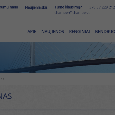
 rūmų nariu
Turite klausimų?
+370 37 229 212
Naujienlaiškis
chamber@chamber.lt
APIE
NAUJIENOS
RENGINIAI
BENDRU
nas
NAS