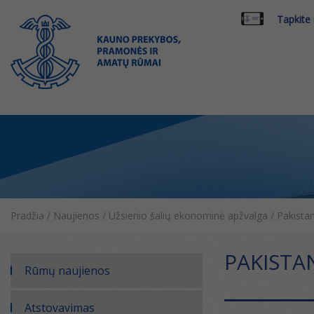
Tapkite
Pradžia
/
Naujienos
/
Užsienio šalių ekonominė apžvalga
/
Pakista
PAKISTA
Rūmų naujienos
Atstovavimas