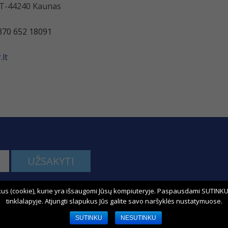
 LT-44240 Kaunas
370 652 18091
lt
UŽSAKYTI
us (cookie), kurie yra išsaugomi Jūsų kompiuteryje. Paspausdami SUTINKU,
kime:
tinklalapyje. Atjungti slapukus Jūs galite savo naršyklės nustatymuose.
SUTINKU
NESUTINKU