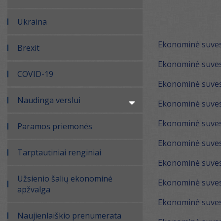
Ukraina
Ekonominė suvest
Brexit
Ekonominė suves
COVID-19
Ekonominė suves
Naudinga verslui
Ekonominė suves
Ekonominė suves
Paramos priemonės
Ekonominė suves
Tarptautiniai renginiai
Ekonominė suves
Užsienio šalių ekonominė
Ekonominė suvest
apžvalga
Ekonominė suvest
Naujienlaiškio prenumerata