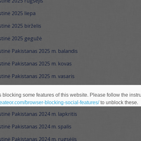
tinė 2025 rugsėjis
tinė 2025 liepa
inė 2025 birželis
tinė 2025 gegužė
inė Pakistanas 2025 m. balandis
tinė Pakistanas 2025 m. kovas
inė Pakistanas 2025 m. vasaris
inė Pakistanas 2025 m. sausis
 blocking some features of this website. Please follow the instru
tinė Pakistanas 2024 m. gruodis
heateor.com/browser-blocking-social-features/
to unblock these.
inė Pakistanas 2024 m. lapkritis
inė Pakistanas 2024 m. spalis
inė Pakistanas 2024 m. rugsėjis