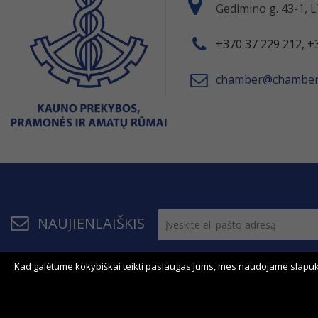
Gedimino g. 43-1,
+370 37 229 212, +
chamber@chamber.
NAUJIENLAIŠKIS
Kad galėtume kokybiškai teikti paslaugas Jums, mes naudojame slapuk
© 2011 - 2026, KPPAR . Visos teisės saugomos.
Bendrau
Svetainės žemėlapis