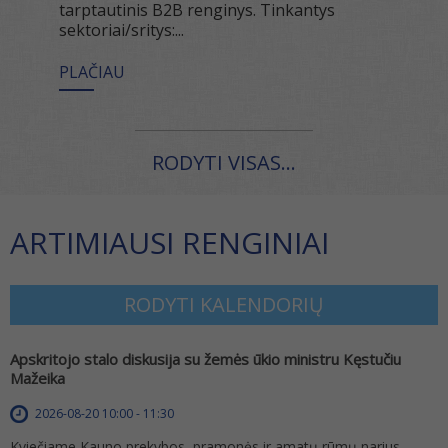
tarptautinis B2B renginys. Tinkantys
sektoriai/sritys:...
PLAČIAU
RODYTI VISAS...
ARTIMIAUSI RENGINIAI
RODYTI KALENDORIŲ
Apskritojo stalo diskusija su žemės ūkio ministru Kęstučiu
Mažeika
2026-08-20 10:00 - 11:30
Kviečiame Kauno prekybos, pramonės ir amatų rūmų narius –