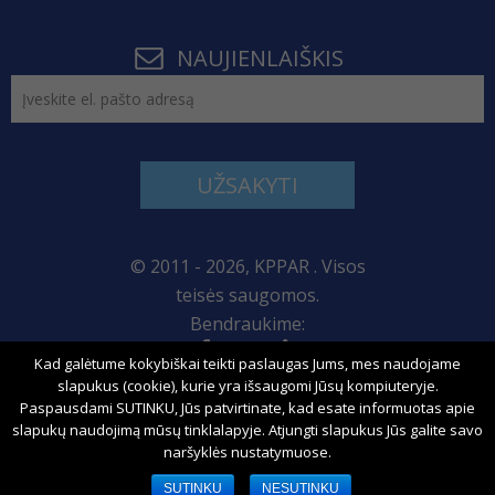
NAUJIENLAIŠKIS
UŽSAKYTI
© 2011 - 2026, KPPAR . Visos
teisės saugomos.
Bendraukime:
Kad galėtume kokybiškai teikti paslaugas Jums, mes naudojame
Svetainės žemėlapis
slapukus (cookie), kurie yra išsaugomi Jūsų kompiuteryje.
Paspausdami SUTINKU, Jūs patvirtinate, kad esate informuotas apie
slapukų naudojimą mūsų tinklalapyje. Atjungti slapukus Jūs galite savo
naršyklės nustatymuose.
Sprendimas:
SUTINKU
NESUTINKU