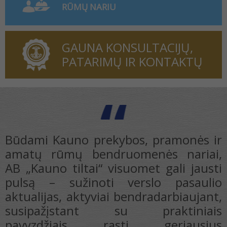
RŪMŲ NARIU
GAUNA KONSULTACIJŲ,
PATARIMŲ IR KONTAKTŲ
Būdami Kauno prekybos, pramonės ir
amatų rūmų bendruomenės nariai,
AB „Kauno tiltai“ visuomet gali jausti
s
pulsą – sužinoti verslo pasaulio
a
aktualijas, aktyviai bendradarbiaujant,
s
susipažįstant su praktiniais
,
pavyzdžiais rasti geriausius