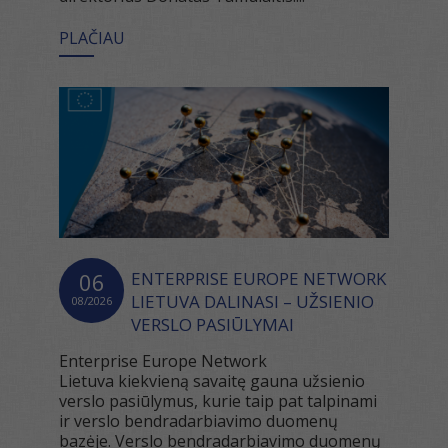
PLAČIAU
06
ENTERPRISE EUROPE NETWORK
LIETUVA DALINASI – UŽSIENIO
08/2026
VERSLO PASIŪLYMAI
Enterprise Europe Network
Lietuva kiekvieną savaitę gauna užsienio
verslo pasiūlymus, kurie taip pat talpinami
ir verslo bendradarbiavimo duomenų
bazėje. Verslo bendradarbiavimo duomenų