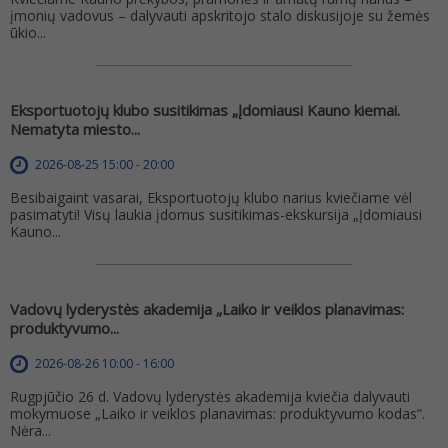
įmonių vadovus – dalyvauti apskritojo stalo diskusijoje su žemės
ūkio...
Eksportuotojų klubo susitikimas „Įdomiausi Kauno kiemai.
Nematyta miesto...
2026-08-25 15:00 - 20:00
Besibaigaint vasarai, Eksportuotojų klubo narius kviečiame vėl
pasimatyti! Visų laukia įdomus susitikimas-ekskursija „Įdomiausi
Kauno...
Vadovų lyderystės akademija „Laiko ir veiklos planavimas:
produktyvumo...
2026-08-26 10:00 - 16:00
Rugpjūčio 26 d. Vadovų lyderystės akademija kviečia dalyvauti
mokymuose „Laiko ir veiklos planavimas: produktyvumo kodas”.
Nėra...