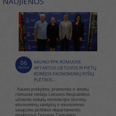
NAUJIENOS
06
KAUNO PPA RŪMUOSE
APTARTOS LIETUVOS IR PIETŲ
08/2026
KORĖJOS EKONOMINIŲ RYŠIŲ
PLĖTROS...
Kauno prekybos, pramonės ir amatų
rūmuose viešėjo Lietuvos Respublikos
užsienio reikalų ministerijos Išorinių
ekonominių santykių ir ekonominio
saugumo politikos departamento
direktorius Donatas Tamulaitis....