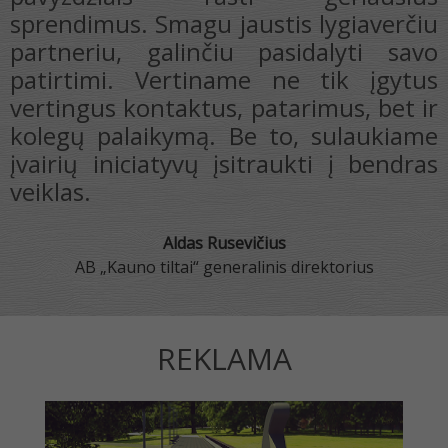
i
sprendimus. Smagu jaustis lygiaverčiu
s
partneriu, galinčiu pasidalyti savo
e
patirtimi. Vertiname ne tik įgytus
ų
vertingus kontaktus, patarimus, bet ir
kolegų palaikymą. Be to, sulaukiame
įvairių iniciatyvų įsitraukti į bendras
veiklas.
s
Aldas Rusevičius
AB „Kauno tiltai“ generalinis direktorius
REKLAMA