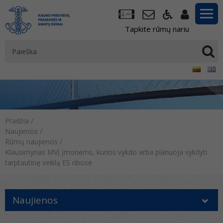
Tapkite rūmų nariu
Pradžia
/
Naujienos
/
Rūmų naujienos
/
Klausimynas MVĮ įmonėms, kurios vykdo arba planuoja vykdyti
tarptautinę veiklą ES ribose
Naujienos