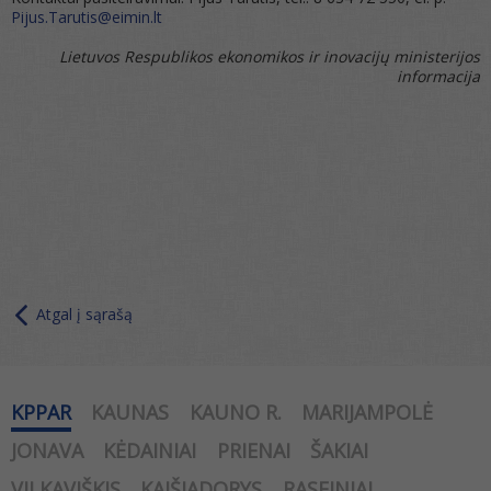
Pijus.Tarutis@eimin.lt
Lietuvos Respublikos ekonomikos ir inovacijų ministerijos
informacija
Atgal į sąrašą
KPPAR
KAUNAS
KAUNO R.
MARIJAMPOLĖ
JONAVA
KĖDAINIAI
PRIENAI
ŠAKIAI
VILKAVIŠKIS
KAIŠIADORYS
RASEINIAI