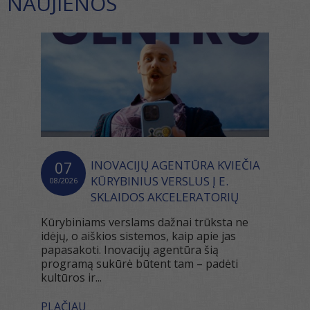
NAUJIENOS
07
INOVACIJŲ AGENTŪRA KVIEČIA
KŪRYBINIUS VERSLUS Į E.
08/2026
SKLAIDOS AKCELERATORIŲ
Kūrybiniams verslams dažnai trūksta ne
idėjų, o aiškios sistemos, kaip apie jas
papasakoti. Inovacijų agentūra šią
programą sukūrė būtent tam – padėti
kultūros ir...
PLAČIAU