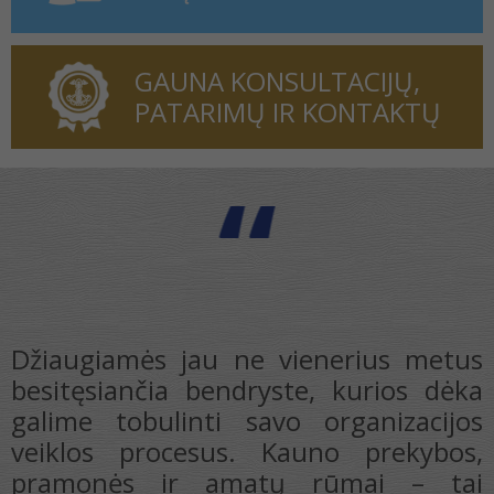
GAUNA KONSULTACIJŲ,
PATARIMŲ IR KONTAKTŲ
r
,
i
Džiaugiamės jau ne vienerius metus
o
besitęsiančia bendryste, kurios dėka
,
galime tobulinti savo organizacijos
s
veiklos procesus. Kauno prekybos,
s
pramonės ir amatų rūmai – tai