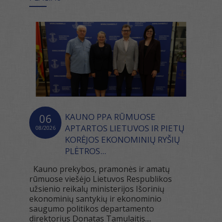
06
KAUNO PPA RŪMUOSE
APTARTOS LIETUVOS IR PIETŲ
08/2026
KORĖJOS EKONOMINIŲ RYŠIŲ
PLĖTROS...
Kauno prekybos, pramonės ir amatų
rūmuose viešėjo Lietuvos Respublikos
užsienio reikalų ministerijos Išorinių
ekonominių santykių ir ekonominio
saugumo politikos departamento
direktorius Donatas Tamulaitis....