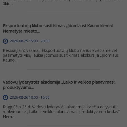
ūkio...
Eksportuotojų klubo susitikimas „Įdomiausi Kauno kiemai.
Nematyta miesto...
2026-08-25 15:00 - 20:00
Besibaigaint vasarai, Eksportuotojų klubo narius kviečiame vėl
pasimatyti! Visų laukia įdomus susitikimas-ekskursija „Įdomiausi
Kauno...
Vadovų lyderystės akademija „Laiko ir veiklos planavimas:
produktyvumo...
2026-08-26 10:00 - 16:00
Rugpjūčio 26 d. Vadovų lyderystės akademija kviečia dalyvauti
mokymuose „Laiko ir veiklos planavimas: produktyvumo kodas”.
Nėra...