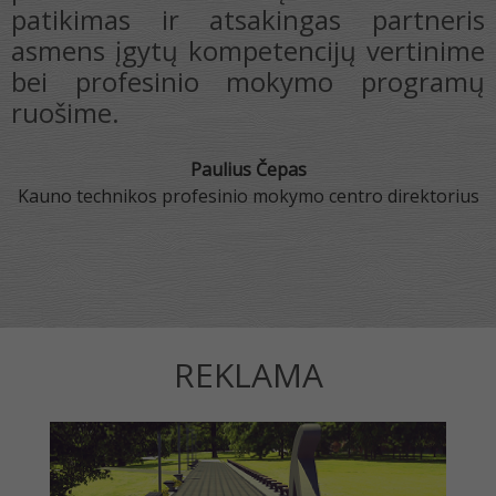
u
patikimas ir atsakingas partneris
o
asmens įgytų kompetencijų vertinime
s
bei profesinio mokymo programų
r
ruošime.
e
s
Paulius Čepas
Kauno technikos profesinio mokymo centro direktorius
REKLAMA