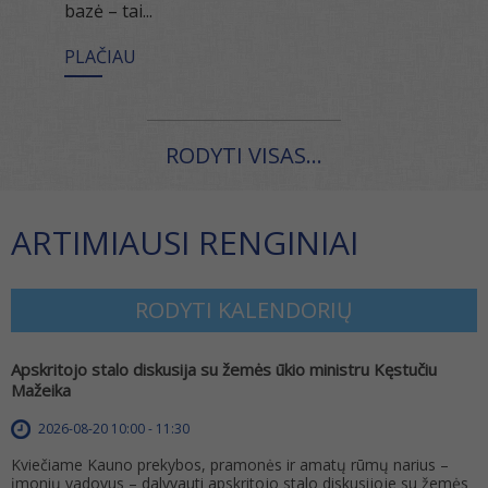
bazė – tai...
PLAČIAU
RODYTI VISAS...
ARTIMIAUSI RENGINIAI
RODYTI KALENDORIŲ
Apskritojo stalo diskusija su žemės ūkio ministru Kęstučiu
Mažeika
2026-08-20 10:00 - 11:30
Kviečiame Kauno prekybos, pramonės ir amatų rūmų narius –
įmonių vadovus – dalyvauti apskritojo stalo diskusijoje su žemės