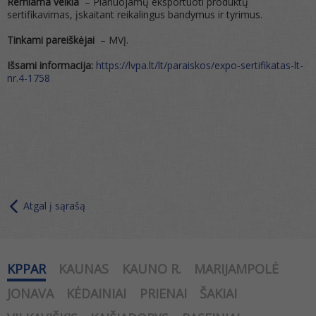
Remiama veikla
– Planuojamų eksportuoti produktų
sertifikavimas, įskaitant reikalingus bandymus ir tyrimus.
Tinkami pareiškėjai
– MVĮ.
Išsami informacija:
https://lvpa.lt/lt/paraiskos/expo-sertifikatas-lt-
nr.4-1758
Atgal į sąrašą
KPPAR
KAUNAS
KAUNO R.
MARIJAMPOLĖ
JONAVA
KĖDAINIAI
PRIENAI
ŠAKIAI