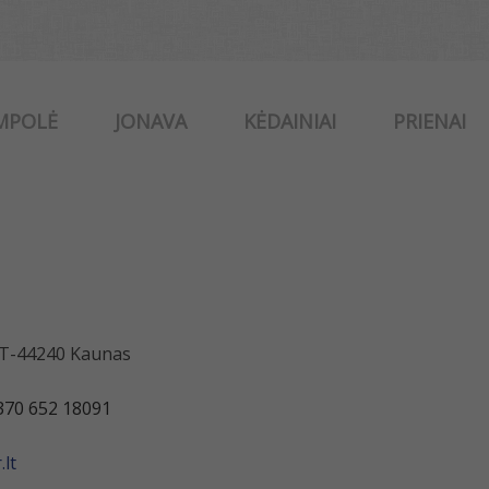
MPOLĖ
JONAVA
KĖDAINIAI
PRIENAI
 LT-44240 Kaunas
370 652 18091
lt