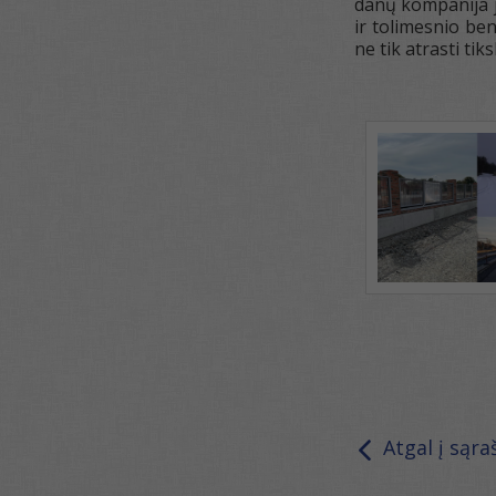
danų kompanija j
ir tolimesnio be
ne tik atrasti tik
Atgal į sąra