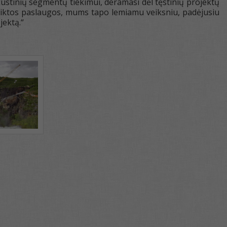
ustinių segmentų tiekimui, deramasi dėl tęstinių projektų
teiktos paslaugos, mums tapo lemiamu veiksniu, padėjusiu
jektą.“