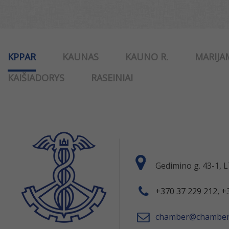
KPPAR
KAUNAS
KAUNO R.
MARIJA
KAIŠIADORYS
RASEINIAI
Gedimino g. 43-1,
+370 37 229 212, +
chamber@chamber.