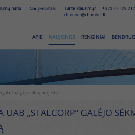
 rūmų nariu
Turite klausimų?
+370 37 229 212
Naujienlaiškis
chamber@chamber.lt
APIE
NAUJIENOS
RENGINIAI
BENDRU
gai užbaigti pradėtą projektą
A UAB „STALCORP“ GALĖJO SĖK
Ą