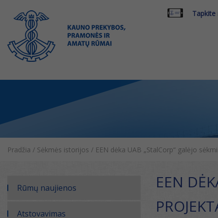
Tapkite
Pradžia
/
Sėkmės istorijos
/
EEN dėka UAB „StalCorp“ galėjo sėkmin
EEN DĖK
Rūmų naujienos
PROJEKT
Atstovavimas