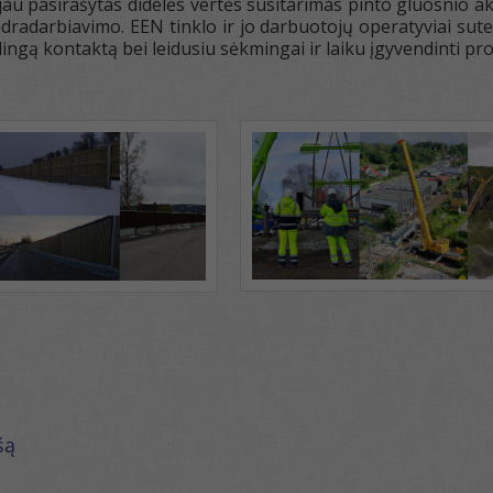
au pasirašytas didelės vertės susitarimas pinto gluosnio ak
ndradarbiavimo. EEN tinklo ir jo darbuotojų operatyviai su
slingą kontaktą bei leidusiu sėkmingai ir laiku įgyvendinti pro
šą