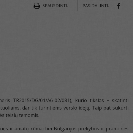
SPAUSDINTI:
PASIDALINTI:
meris TR2015/DG/01/A6-02/081), kurio tikslas
–
skatinti
oliams, dar tik turintiems verslo idėją. Taip pat sukurti
ės teisių temomis.
nės ir amatų rūmai bei Bulgarijos prekybos ir pramonės