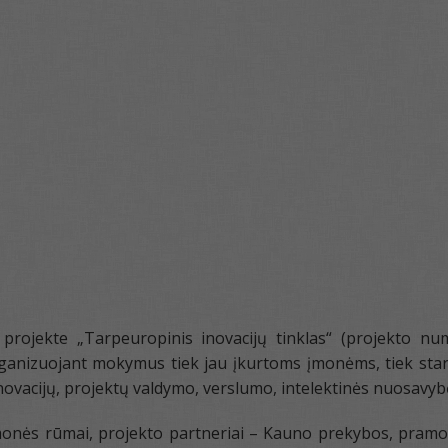
ojekte „Tarpeuropinis inovacijų tinklas“ (projekto nu
ganizuojant mokymus tiek jau įkurtoms įmonėms, tiek startu
ovacijų, projektų valdymo, verslumo, intelektinės nuosavyb
monės rūmai, projekto partneriai – Kauno prekybos, pramo