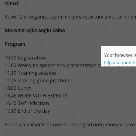
rūmai.
Kovo 12 d. organizuojami mokymai startuoliams, turintiem
Mokymai vyks anglų kalba
Program
Your browser is
10.30 Registration
http://support.
11.00 Welcome speech and presentation of training rules.
11.10 Training session
11.45 Sharing good practices.
13.00 Lunch
13.45 WORK WITH EXPERTS.
16.40 Self reflection
17.10 End of the day
Esant klausimams ar norint užsiregistruoti į mokymus krei