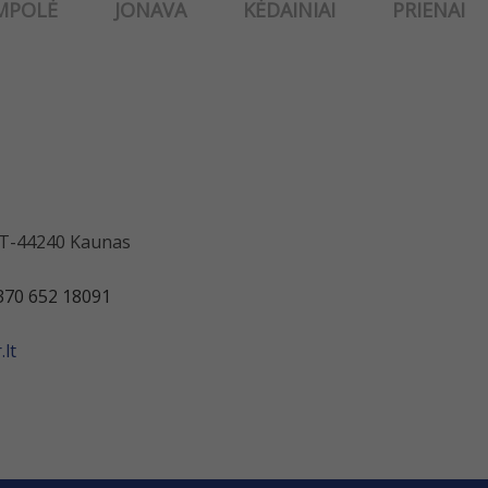
MPOLĖ
JONAVA
KĖDAINIAI
PRIENAI
 LT-44240 Kaunas
370 652 18091
lt