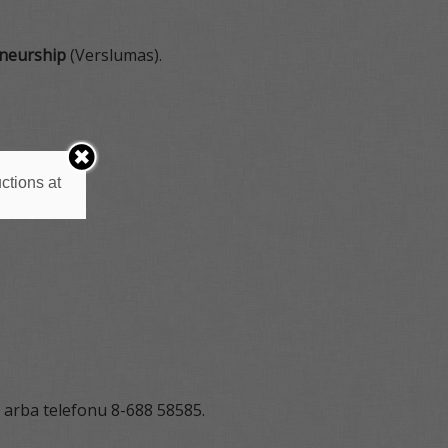
neurship
(Verslumas).
ctions at
t arba telefonu 8-688 58585.