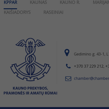
KPPAR
KAUNAS
KAUNO R.
MARIJA
KAIŠIADORYS
RASEINIAI
Gedimino g. 43-1,
+370 37 229 212, +
chamber@chamber.