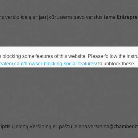
s verslo idėją ar jau įkūrusiems savo verslus tema
Entrepre
 blocking some features of this website. Please follow the instru
heateor.com/browser-blocking-social-features/
to unblock these.
ptis į Jeleną Veršininą el. paštu jelena.versinina@chamber.l