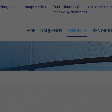
 rūmų nariu
Turite klausimų?
+370 37 229 212
Naujienlaiškis
chamber@chamber.lt
APIE
NAUJIENOS
RENGINIAI
BENDRU