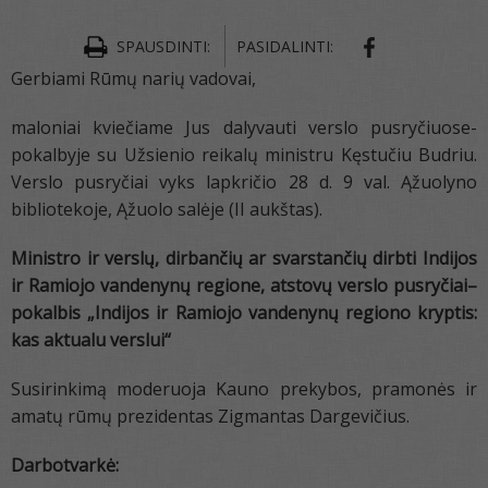
SPAUSDINTI:
PASIDALINTI:
Gerbiami Rūmų narių vadovai,
maloniai kviečiame Jus dalyvauti verslo pusryčiuose-
pokalbyje su Užsienio reikalų ministru Kęstučiu Budriu.
Verslo pusryčiai vyks lapkričio 28 d. 9 val. Ąžuolyno
bibliotekoje, Ąžuolo salėje (II aukštas).
Ministro ir verslų, dirbančių ar svarstančių dirbti Indijos
ir Ramiojo vandenynų regione, atstovų verslo pusryčiai–
pokalbis „Indijos ir Ramiojo vandenynų regiono kryptis:
kas aktualu verslui“
Susirinkimą moderuoja Kauno prekybos, pramonės ir
amatų rūmų prezidentas Zigmantas Dargevičius.
Darbotvarkė: