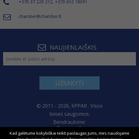
+370 37 229 212, +370 652 18091
chamber@chamber.lt
NAUJIENLAIŠKIS
UŽSAKYTI
© 2011 - 2026, KPPAR . Visos
teisės saugomos.
Bendraukime:
Kad galėtume kokybiškai teikti paslaugas Jums, mes naudojame
Svetainės žemėlapis