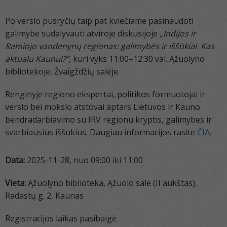
Po verslo pusryčių taip pat kviečiame pasinaudoti
galimybe sudalyvauti atviroje diskusijoje
„Indijos ir
Ramiojo vandenynų regionas: galimybės ir iššūkiai. Kas
aktualu Kaunui?“
, kuri vyks 11:00–12:30 val. Ąžuolyno
bibliotekoje, Žvaigždžių salėje.
Renginyje regiono ekspertai, politikos formuotojai ir
verslo bei mokslo atstovai aptars Lietuvos ir Kauno
bendradarbiavimo su IRV regionu kryptis, galimybes ir
svarbiausius iššūkius. Daugiau informacijos rasite
ČIA
.
Data:
2025-11-28, nuo 09:00 iki 11:00
Vieta:
Ąžuolyno biblioteka, Ąžuolo salė (II aukštas),
Radastų g. 2, Kaunas
Registracijos laikas pasibaigė