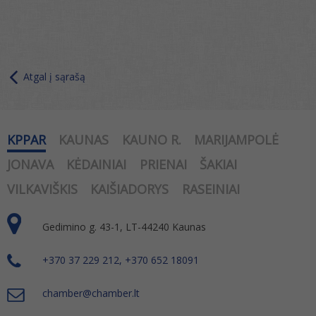
Atgal į sąrašą
KPPAR
KAUNAS
KAUNO R.
MARIJAMPOLĖ
JONAVA
KĖDAINIAI
PRIENAI
ŠAKIAI
VILKAVIŠKIS
KAIŠIADORYS
RASEINIAI
Gedimino g. 43-1, LT-44240 Kaunas
+370 37 229 212, +370 652 18091
chamber@chamber.lt