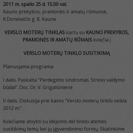
2011 m
. spalio 25 d. 15.00 val.
Kauno prekybos, pramonės ir amatų rūmuose,
K.Donelaičio g .8, Kaune
VERSLO MOTERŲ TINKLAS
kartu su
KAUNO PREKYBOS,
PRAMONĖS IR AMATŲ RŪMAIS
kviečia į
VERSLO MOTERŲ TINKLO SUSITIKIMĄ
Planuojama programa:
I dalis. Paskaita “Perdegimo sindromas. Streso valdymo
būdai”. Doc. Dr. V. Grigaliūnienė
II dalis. Diskusija prie kavos “Verslo moterų tinklo veikla
2012 m.”
Kviečiame atvykti su idėjomis dėl tinklo ateities
susitikimų temų bei jų įgyvendinimo formų. Skatinkime