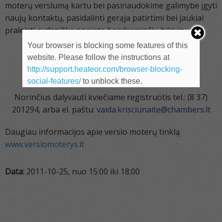
moterų verslumą kartu bei pasinaudokime galimybe įgyti
naujų kontaktų, pasidalinti gerąja patirtimi bei jaukiai
praleisti rudenišką popietę bendraminčių būryje
Your browser is blocking some features of this
Planuojama susitikimo trukmė 2 val.
website. Please follow the instructions at
http://support.heateor.com/browser-blocking-
Maloniai laukiame !
social-features/
to unblock these.
Norinčius dalyvauti kviečiame registruotis tel.: (8 37)
201294, arba el. paštu:
vaida.krisciunaite@chambers.lt
Daugiau informacijos apie verslo moterų tinklą
www.verslomoterys.lt
Data:
2011-10-25, nuo 15:00 iki 18:00