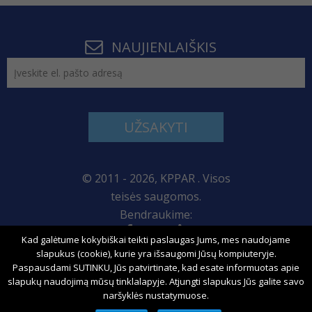
NAUJIENLAIŠKIS
UŽSAKYTI
© 2011 - 2026, KPPAR . Visos
teisės saugomos.
Bendraukime:
Kad galėtume kokybiškai teikti paslaugas Jums, mes naudojame
Svetainės žemėlapis
slapukus (cookie), kurie yra išsaugomi Jūsų kompiuteryje.
Paspausdami SUTINKU, Jūs patvirtinate, kad esate informuotas apie
slapukų naudojimą mūsų tinklalapyje. Atjungti slapukus Jūs galite savo
naršyklės nustatymuose.
Sprendimas: