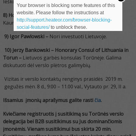
Ieško investuotojų.
Your browser is blocking some features of this
website. Please follow the instructions at
8) Hockey Club Torun –
Nori užmegzti kontaktą su
http://support.heateor.com/browser-blocking-
Kauno ledo ritulio komanda.
social-features/
to unblock these.
9) Igor Pawlowski –
Nori investuoti Lietuvoje.
10) Jerzy Bankowski – Honorary Consul of Lithuania in
Torun –
Lietuvos garbės konsulas Torūnėje. Galima
diskutuoti dėl verslo plėtros galimybių.
Vizitas ir verslo kontaktų renginys prasidės 2019 m.
gegužės mėn. 8 d., 9:00 – 11.00 val., Vytauto pr. 29, II a.
Išsamius įmonių aprašymus galite rasti
čia
.
Kviečiame registruotis į susitikimą su Torūnės verslo
delegacija bei B2B susitikimus su Jus dominančiomis
įmonėmis. Vienam susitikimui bus skirta 20 min.