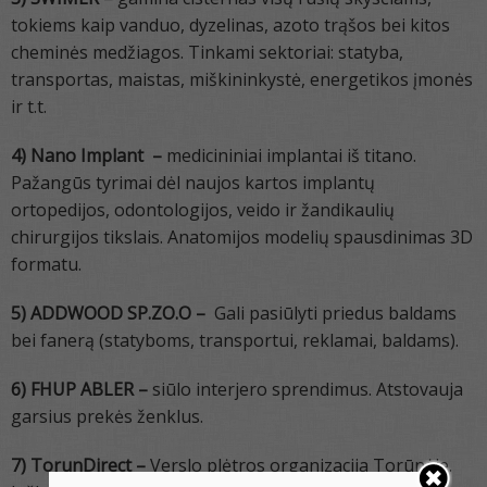
tokiems kaip vanduo, dyzelinas, azoto trąšos bei kitos
cheminės medžiagos. Tinkami sektoriai: statyba,
transportas, maistas, miškininkystė, energetikos įmonės
ir t.t.
4) Nano Implant –
medicininiai implantai iš titano.
Pažangūs tyrimai dėl naujos kartos implantų
ortopedijos, odontologijos, veido ir žandikaulių
chirurgijos tikslais. Anatomijos modelių spausdinimas 3D
formatu.
5) ADDWOOD SP.ZO.O –
Gali pasiūlyti priedus baldams
bei fanerą (statyboms, transportui, reklamai, baldams).
6) FHUP ABLER –
siūlo interjero sprendimus. Atstovauja
garsius prekės ženklus.
7) TorunDirect –
Verslo plėtros organizacija Torūnėje.