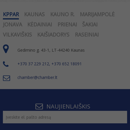
KPPAR
KAUNAS
KAUNO R.
MARIJAMPOLĖ
JONAVA
KĖDAINIAI
PRIENAI
ŠAKIAI
VILKAVIŠKIS
KAIŠIADORYS
RASEINIAI
Gedimino g. 43-1, LT-44240 Kaunas
+370 37 229 212, +370 652 18091
chamber@chamber.lt
NAUJIENLAIŠKIS