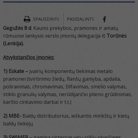
SPAUSDINTI:
PASIDALINTI:
Gegužės 8
d
. Kauno prekybos, pramonės ir amatų
rūmuose lankysis verslo įmonių delegacija iš
Torūnės
(Lenkija).
Atvykstančios įmonės:
1) Eskate –
įvairių komponentų tiekimas metalo
pramonei (tvirtinimo žiedų, flanšų gamyba, apdaila,
poliravimas, chromavimas, šlifavimas, smėlio valymas,
stiklo granulių valymas, nerūdijančio plieno grūdinimas,
karšto cinkavimo darbai ir t.t.)
2) MBE-
Baldų distributorius, ieškantis minkštų ir kietų
baldų tiekėjų.
3) SWIMER –
gamina cisternas visų rūšių skysčiams,