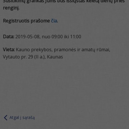
Susitikimų grafikas Jums bus išsiųstas keletą dienų prieš
renginį.
Registruotis prašome
čia
.
Data:
2019-05-08, nuo 09:00 iki 11:00
Vieta:
Kauno prekybos, pramonės ir amatų rūmai,
Vytauto pr. 29 (II a.), Kaunas
Atgal į sąrašą