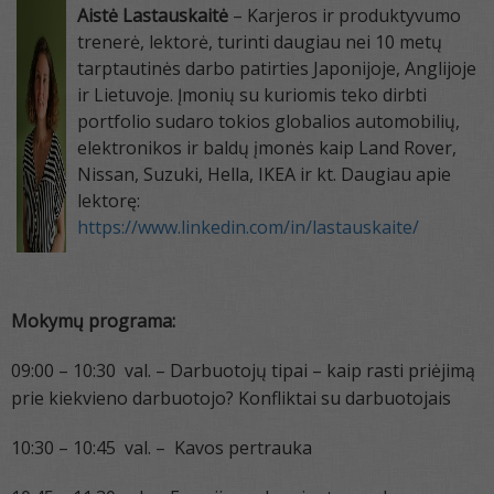
Aistė Lastauskaitė
– Karjeros ir produktyvumo
trenerė, lektorė, turinti daugiau nei 10 metų
tarptautinės darbo patirties Japonijoje, Anglijoje
ir Lietuvoje. Įmonių su kuriomis teko dirbti
portfolio sudaro tokios globalios automobilių,
elektronikos ir baldų įmonės kaip Land Rover,
Nissan, Suzuki, Hella, IKEA ir kt. Daugiau apie
lektorę:
https://www.linkedin.com/in/lastauskaite/
Mokymų programa:
09:00 – 10:30 val. – Darbuotojų tipai – kaip rasti priėjimą
prie kiekvieno darbuotojo? Konfliktai su darbuotojais
10:30 – 10:45 val. – Kavos pertrauka