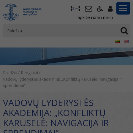
Tapkite rūmų nariu
Pradžia
/
Renginiai
/
Vadovų lyderystės akademija: „Konfliktų karuselė: navigacija ir
sprendimai“
VADOVŲ LYDERYSTĖS
AKADEMIJA: „KONFLIKTŲ
KARUSELĖ: NAVIGACIJA IR
SPRENDIMAI“