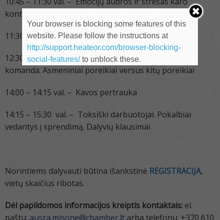
10:45 – 11:30 val. – Emocijų audros ir stresas karo
kontekste
Your browser is blocking some features of this
11:30 – 12:30 val. – Pietų pertrauka
website. Please follow the instructions at
http://support.heateor.com/browser-blocking-
12:30 – 14:00 val. – Mano santykis su
social-features/
to unblock these.
komanda. Asmeniniai poreikiai versus kitų poreikiai
14:00 – 14:15 val. – Kavos pertrauka
14:15 – 15:30 val. – Toksiški darbuotojai. Pokalbiai
vedantys į sprendimą. Dalyvių klausimai
Norintiems dalyvauti būtina išankstinė
REGISTRACIJA
,
vietų skaičius ribotas.
Dėl papildomos informacijos kreiptis kontaktais:
el.
paštu:
ausra.misone@chamber.lt
arba telefonu: +370 610