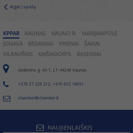
Atgal į sąrašą
KPPAR
KAUNAS
KAUNO R.
MARIJAMPOLĖ
JONAVA
KĖDAINIAI
PRIENAI
ŠAKIAI
VILKAVIŠKIS
KAIŠIADORYS
RASEINIAI
Gedimino g. 43-1, LT-44240 Kaunas
+370 37 229 212, +370 652 18091
chamber@chamber.lt
NAUJIENLAIŠKIS