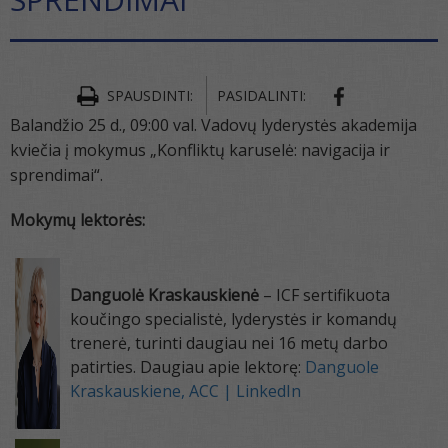
SPAUSDINTI:
PASIDALINTI:
Balandžio 25 d., 09:00 val. Vadovų lyderystės akademija
kviečia į mokymus „Konfliktų karuselė: navigacija ir
sprendimai“.
Mokymų lektorės:
Danguolė Kraskauskienė
– ICF sertifikuota
koučingo specialistė, lyderystės ir komandų
trenerė, turinti daugiau nei 16 metų darbo
patirties. Daugiau apie lektorę:
Danguole
Kraskauskiene, ACC | LinkedIn