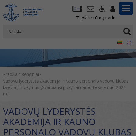
Tapkite rūmų nariu
Pradžia
/
Renginiai
/
Vadovų lyderystės akademija ir Kauno personalo vadovų klubas
kviečia į mokymus „Svarbiausi pokyčiai darbo teisėje nuo 2024
m.“
VADOVŲ LYDERYSTĖS
AKADEMIJA IR KAUNO
PERSONALO VADOVŲ KLUBAS