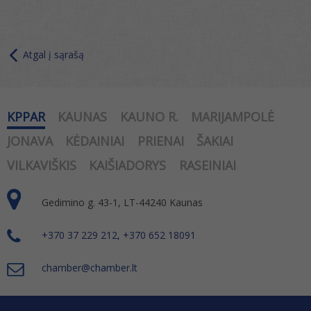
Atgal į sąrašą
KPPAR
KAUNAS
KAUNO R.
MARIJAMPOLĖ
JONAVA
KĖDAINIAI
PRIENAI
ŠAKIAI
VILKAVIŠKIS
KAIŠIADORYS
RASEINIAI
Gedimino g. 43-1, LT-44240 Kaunas
+370 37 229 212, +370 652 18091
chamber@chamber.lt