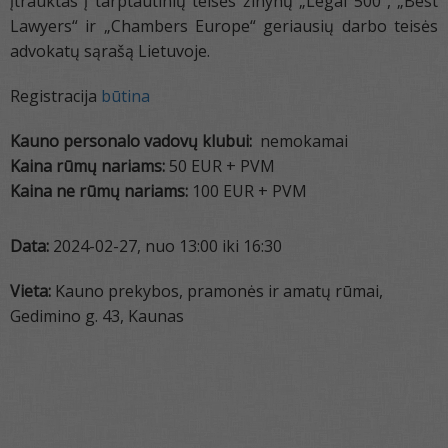
įtrauktas į tarptautinių teisės žinynų „Legal 500“, „Best
Lawyers“ ir „Chambers Europe“ geriausių darbo teisės
advokatų sąrašą Lietuvoje.
Registracija
būtina
Kauno personalo vadovų klubui:
nemokamai
Kaina rūmų nariams:
50 EUR + PVM
Kaina ne rūmų nariams:
100 EUR + PVM
Data:
2024-02-27, nuo 13:00 iki 16:30
Vieta:
Kauno prekybos, pramonės ir amatų rūmai,
Gedimino g. 43, Kaunas