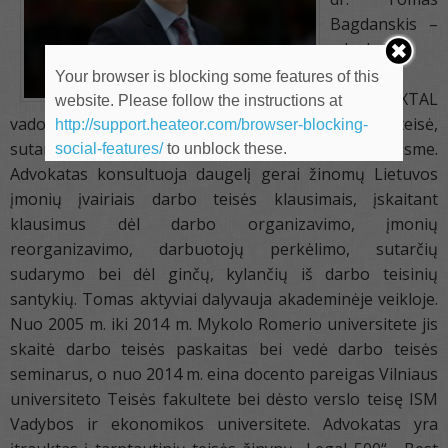
Bagdanskis –
advokatų
kontoros
Your browser is blocking some features of this
ILAW LEXTAL
website. Please follow the instructions at
vadovaujantis partneris. Ekspertinės sritys – darbo teisė,
http://support.heateor.com/browser-blocking-
sutarčių teisė, įmonių teisė ir atstovavimas teisme.
social-features/
to unblock these.
Advokatas konsultuoja daugelį gerai žinomų Lietuvos
įmonių įvairiais darbo teisės klausimais, įskaitant
klausimus dėl darbo organizavimo, įmonių
reorganizavimo, darbuotojų perkėlimo, sutarčių
sudarymo bei dėl ginčų, kylančių iš darbo teisinių
santykių. Tomas aktyviai dalyvauja akademinėje veikloje.
Nuo 2005 m. iki 2014 m. Mykolo Romerio universitete jis
skaitė darbo teisės paskaitas bei vedė darbo teisės
seminarus, o nuo 2014 m. eina docento pareigas Vilniaus
universiteto Teisės fakultete bei dėsto verslo teisę ISM
Vadybos ir ekonomikos universitete. Advokatas yra