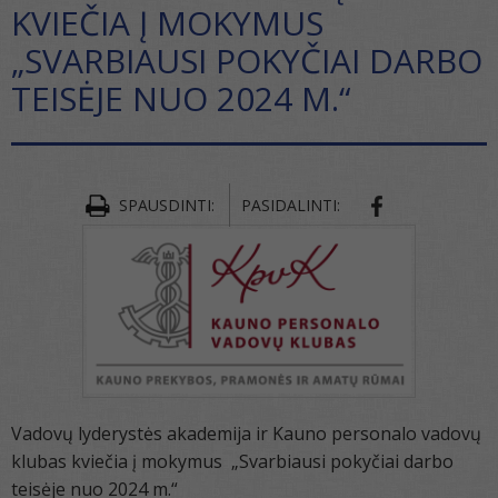
KVIEČIA Į MOKYMUS
„SVARBIAUSI POKYČIAI DARBO
TEISĖJE NUO 2024 M.“
SPAUSDINTI:
PASIDALINTI:
Vadovų lyderystės akademija ir Kauno personalo vadovų
klubas kviečia į mokymus „Svarbiausi pokyčiai darbo
teisėje nuo 2024 m.“