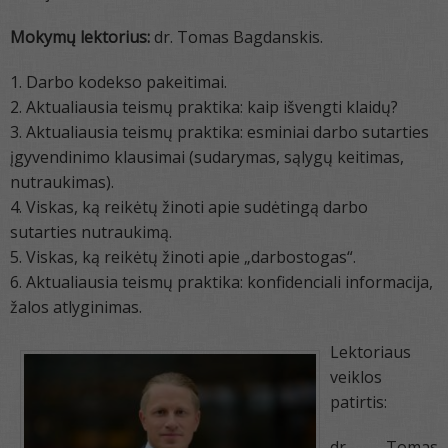
Mokymų lektorius:
dr. Tomas Bagdanskis.
1. Darbo kodekso pakeitimai.
2. Aktualiausia teismų praktika: kaip išvengti klaidų?
3. Aktualiausia teismų praktika: esminiai darbo sutarties
įgyvendinimo klausimai (sudarymas, sąlygų keitimas,
nutraukimas).
4. Viskas, ką reikėtų žinoti apie sudėtingą darbo
sutarties nutraukimą.
5. Viskas, ką reikėtų žinoti apie „darbostogas“.
6. Aktualiausia teismų praktika: konfidenciali informacija,
žalos atlyginimas.
Lektoriaus
veiklos
patirtis:
dr. Tomas