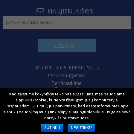
NAUJIENLAIŠKIS
UŽSAKYTI
© 2011 - 2026, KPPAR . Visos
teisės saugomos.
Bendraukime:
Kad galėtume kokybiškai teikti paslaugas Jums, mes naudojame
Svetainės žemėlapis
slapukus (cookie), kurie yra išsaugomi Jūsų kompiuteryje.
Paspausdami SUTINKU, Jūs patvirtinate, kad esate informuotas apie
slapukų naudojimą mūsų tinklalapyje. Atjungti slapukus Jūs galite savo
naršyklės nustatymuose.
Sprendimas:
SUTINKU
NESUTINKU