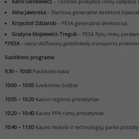
Karol Sienkiewicz
– Torūnės prekybos rūmų valdybos na
Alina Jaworska
– Startova generalinė direktorė (specia
Krzysztof Zdziarski
– PESA generalinis direktorius
Grażyna Mojsiewicz-Tregub
– PESA Rytų rinkų pardav
*
PESA
– viena didžiausių geležinkelių transporto priemoni
Susitikimo programa:
9:30 – 10:00
Pasitikimo kava
10:00 – 10:05
Sveikinimo žodžiai
10:05 – 10:20
Kauno regiono pristatymas
10:20 – 10:40
Kauno PPA rūmų pristatymas
10:40 – 11:00
Kauno mokslo ir technologijų parko pristat