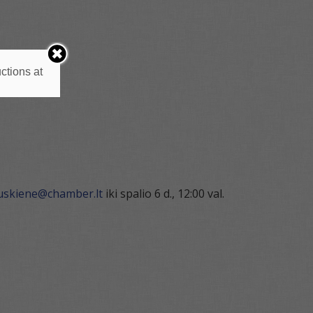
ctions at
auskiene@chamber.lt
iki spalio 6 d., 12:00 val.