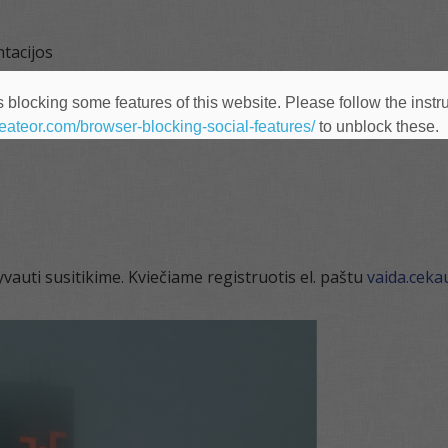
ntacijos
 blocking some features of this website. Please follow the instru
heateor.com/browser-blocking-social-features/
to unblock these.
vauti susitikime. Kviečiame registruotis el. paštu
vaida.cek