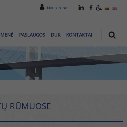
Nario zona
OMENĖ
PASLAUGOS
DUK
KONTAKTAI
ATŲ RŪMUOSE