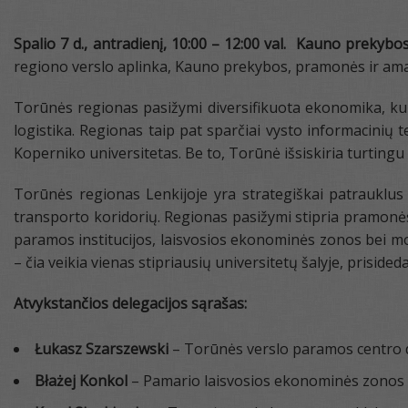
Spalio 7 d., antradienį, 10:00 – 12:00 val. Kauno prekyb
regiono verslo aplinka, Kauno prekybos, pramonės ir amat
Torūnės regionas pasižymi diversifikuota ekonomika, kuri
logistika. Regionas taip pat sparčiai vysto informacinių 
Koperniko universitetas. Be to, Torūnė išsiskiria turting
Torūnės regionas Lenkijoje yra strategiškai patrauklus 
transporto koridorių. Regionas pasižymi stipria pramonės 
paramos institucijos, laisvosios ekonominės zonos bei moksl
– čia veikia vienas stipriausių universitetų šalyje, priside
Atvykstančios delegacijos sąrašas:
Łukasz Szarszewski
– Torūnės verslo paramos centro di
Błażej Konkol
– Pamario laisvosios ekonominės zonos 