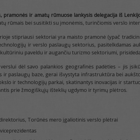
os, pramonės ir amatų rūmuose lankysis delegacija iš Lenki
ų rūmais bei susitikti su įmonėmis, turinčiomis verslo int
oje stipriausi sektoriai yra maisto pramonė (ypač tradicin
technologijų ir verslo paslaugų sektorius, pasitelkdamas aukš
u kultūriniu paveldu ir augančiu turizmo sektoriumi, priside
verslui dėl savo palankios geografinės padėties – jis įsi
ir paslaugų baze, gerai išvystyta infrastruktūra bei aukštos 
o ir technologijų parkai, skatinantys inovacijas ir startuoli
dantis prie žmogiškųjų išteklių ugdymo ir tyrimų plėtros.
rektorius, Torūnės mero įgaliotinis verslo plėtrai
viceprezidentas