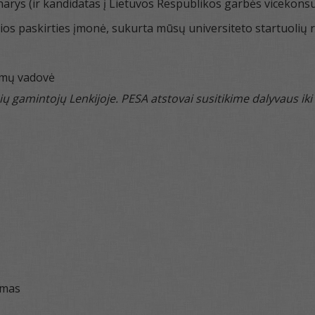
rys (ir kandidatas į Lietuvos Respublikos garbės vicekons
lios paskirties įmonė, sukurta mūsų universiteto startuolių 
imų vadovė
ų gamintojų Lenkijoje. PESA atstovai susitikime dalyvaus iki 
ymas