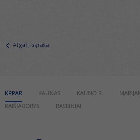
Atgal į sąrašą
KPPAR
KAUNAS
KAUNO R.
MARIJA
KAIŠIADORYS
RASEINIAI