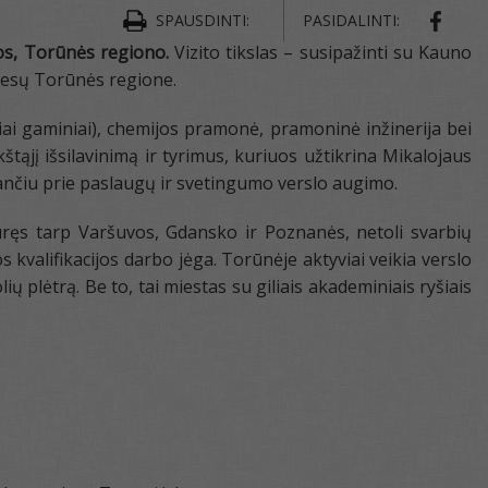
SPAUSDINTI:
PASIDALINTI:
jos, Torūnės regiono.
Vizito tikslas – susipažinti su Kauno
eresų Torūnės regione.
iai gaminiai), chemijos pramonė, pramoninė inžinerija bei
tąjį išsilavinimą ir tyrimus, kuriuos užtikrina Mikalojaus
dančiu prie paslaugų ir svetingumo verslo augimo.
kūręs tarp Varšuvos, Gdansko ir Poznanės, netoli svarbių
kvalifikacijos darbo jėga. Torūnėje aktyviai veikia verslo
ų plėtrą. Be to, tai miestas su giliais akademiniais ryšiais