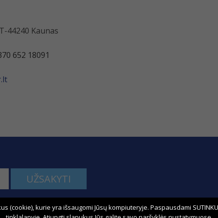
 LT-44240 Kaunas
370 652 18091
lt
UŽSAKYTI
us (cookie), kurie yra išsaugomi Jūsų kompiuteryje. Paspausdami SUTINKU,
kime:
tinklalapyje. Atjungti slapukus Jūs galite savo naršyklės nustatymuose.