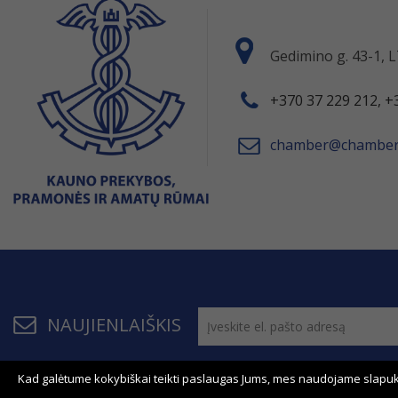
Gedimino g. 43-1,
+370 37 229 212, +
chamber@chamber.
NAUJIENLAIŠKIS
Kad galėtume kokybiškai teikti paslaugas Jums, mes naudojame slapuk
© 2011 - 2026, KPPAR . Visos teisės saugomos.
Bendrau