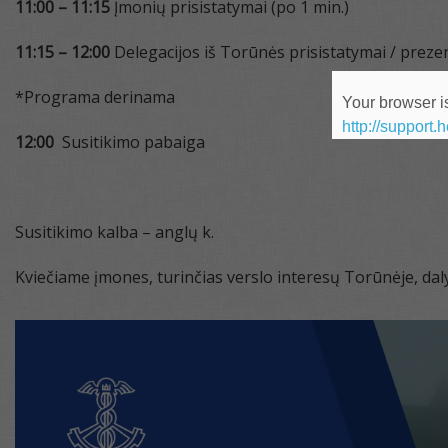
11:00 – 11:15
Įmonių prisistatymai (po 1 min.)
11:15 – 12:00
Delegacijos iš Torūnės prisistatymai / preze
*Programa derinama
Your browser is
http://support.
12:00
Susitikimo pabaiga
Susitikimo kalba – anglų k.
Kviečiame įmones, turinčias verslo interesų Torūnėje, daly