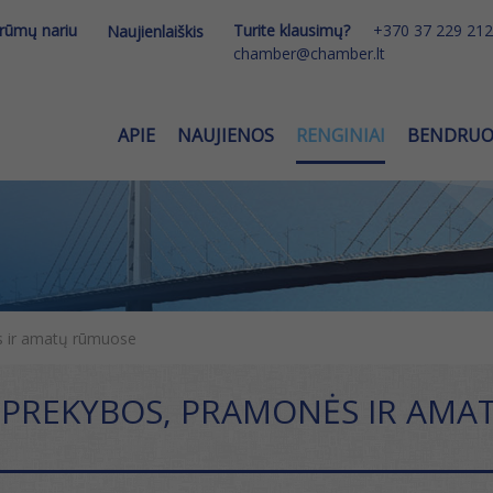
 rūmų nariu
Turite klausimų?
+370 37 229 212
Naujienlaiškis
chamber@chamber.lt
APIE
NAUJIENOS
RENGINIAI
BENDRU
s ir amatų rūmuose
 PREKYBOS, PRAMONĖS IR AM