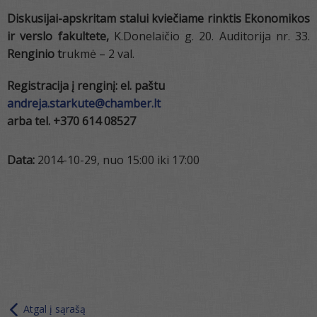
Diskusijai-apskritam stalui kviečiame rinktis Ekonomikos
ir verslo fakultete,
K.Donelaičio g. 20. Auditorija nr. 33.
Renginio t
rukmė – 2 val.
Registracija į renginį: el. paštu
andreja.starkute@chamber.lt
arba tel. +370 614 08527
Data:
2014-10-29, nuo 15:00 iki 17:00
Atgal į sąrašą