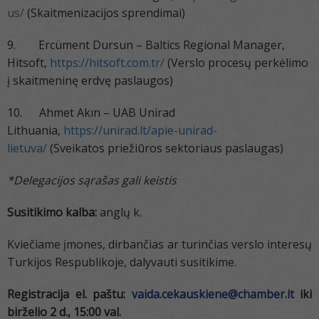
us/
(Skaitmenizacijos sprendimai)
9. Ercüment Dursun – Baltics Regional Manager,
Hitsoft,
https://hitsoft.com.tr/
(Verslo procesų perkėlimo
į skaitmeninę erdvę paslaugos)
10. Ahmet Akın – UAB Unirad
Lithuania,
https://unirad.lt/apie-unirad-
lietuva/
(Sveikatos priežiūros sektoriaus paslaugas)
*Delegacijos sąrašas gali keistis
Susitikimo kalba:
anglų k.
Kviečiame įmones, dirbančias ar turinčias verslo interesų
Turkijos Respublikoje, dalyvauti susitikime.
Registracija el. paštu:
vaida.cekauskiene@chamber.lt
iki
birželio 2 d., 15:00 val.