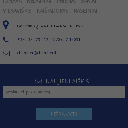
JONAVA
KĖDAINIAI
PRIENAI
ŠAKIAI
VILKAVIŠKIS
KAIŠIADORYS
RASEINIAI
Gedimino g. 43-1, LT-44240 Kaunas
+370 37 229 212, +370 652 18091
chamber@chamber.lt
NAUJIENLAIŠKIS
UŽSAKYTI