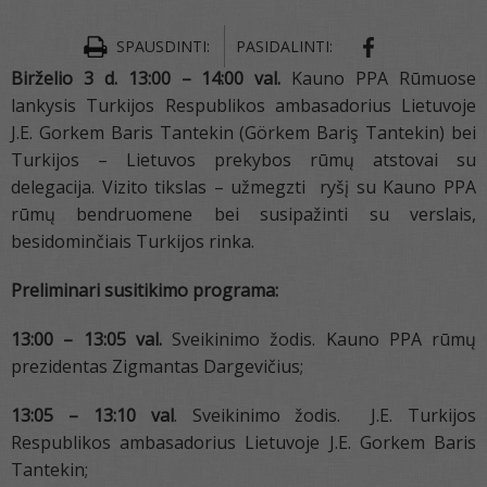
SPAUSDINTI:
PASIDALINTI:
Birželio 3 d. 13:00 – 14:00 val.
Kauno PPA Rūmuose
lankysis Turkijos Respublikos ambasadorius Lietuvoje
J.E. Gorkem Baris Tantekin
(Görkem Bariş Tantekin) bei
Turkijos – Lietuvos prekybos rūmų atstovai su
delegacija. Vizito tikslas – užmegzti ryšį su Kauno PPA
rūmų bendruomene bei susipažinti su verslais,
besidominčiais Turkijos rinka.
Preliminari susitikimo programa:
13:00 – 13:05 val.
Sveikinimo žodis. Kauno PPA rūmų
prezidentas Zigmantas Dargevičius;
13:05 – 13:10 val
. Sveikinimo žodis. J.E. Turkijos
Respublikos ambasadorius Lietuvoje J.E. Gorkem Baris
Tantekin;