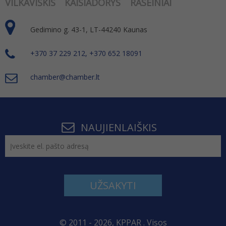
VILKAVIŠKIS
KAIŠIADORYS
RASEINIAI
Gedimino g. 43-1, LT-44240 Kaunas
+370 37 229 212, +370 652 18091
chamber@chamber.lt
NAUJIENLAIŠKIS
UŽSAKYTI
© 2011 - 2026, KPPAR . Visos