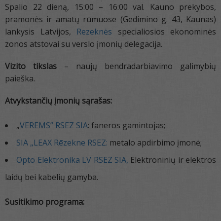
Spalio 22 dieną, 15:00 – 16:00 val. Kauno prekybos,
pramonės ir amatų rūmuose (Gedimino g. 43, Kaunas)
lankysis Latvijos,
Rezeknės
specialiosios ekonominės
zonos atstovai su verslo įmonių delegacija.
Vizito tikslas
– naujų bendradarbiavimo galimybių
paieška.
Atvykstančių įmonių sąrašas:
„
VEREMS” RSEZ SIA
: faneros gamintojas;
SIA „LEAX Rēzekne RSEZ:
metalo apdirbimo įmonė;
Opto Elektronika LV RSEZ SIA,
Elektroninių ir elektros
laidų bei kabelių gamyba.
Susitikimo programa: