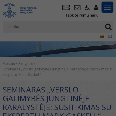
Tapkite rūmų nariu
Pradžia
/
Renginiai
/
Seminaras „Verslo galimybės Jungtinėje Karalystėje: susitikimas su
ekspertu Mark Gaskell“
SEMINARAS „VERSLO
GALIMYBĖS JUNGTINĖJE
KARALYSTĖJE: SUSITIKIMAS SU
EKSPERTU MARK GASKELL“