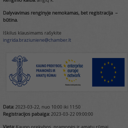
Renginio kalba:
anglų k.
Dalyvavimas renginyje nemokamas, bet registracija –
būtina.
Iškilus klausimams rašykite
ingrida.braziuniene@chamber.lt
Data:
2023-03-22, nuo 10:00 iki 11:50
Registracijos pabaiga:
2023-03-22 09:00:00
Vieta:
Kauno prekybos, pramonės ir amatų rūmai,