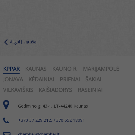
Atgal į sąrašą
KPPAR
KAUNAS
KAUNO R.
MARIJAMPOLĖ
JONAVA
KĖDAINIAI
PRIENAI
ŠAKIAI
VILKAVIŠKIS
KAIŠIADORYS
RASEINIAI
Gedimino g. 43-1, LT-44240 Kaunas
+370 37 229 212, +370 652 18091
chamber@chamber.lt