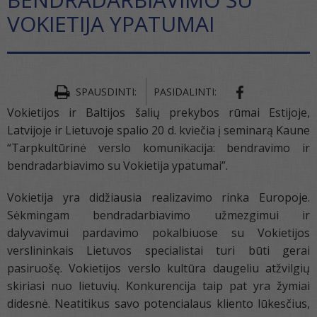
VOKIETIJA YPATUMAI
SPAUSDINTI:
PASIDALINTI:
Vokietijos ir Baltijos šalių prekybos rūmai Estijoje,
Latvijoje ir Lietuvoje spalio 20 d. kviečia į seminarą Kaune
“Tarpkultūrinė verslo komunikacija: bendravimo ir
bendradarbiavimo su Vokietija ypatumai”.
Vokietija yra didžiausia realizavimo rinka Europoje.
Sėkmingam bendradarbiavimo užmezgimui ir
dalyvavimui pardavimo pokalbiuose su Vokietijos
verslininkais Lietuvos specialistai turi būti gerai
pasiruošę. Vokietijos verslo kultūra daugeliu atžvilgių
skiriasi nuo lietuvių. Konkurencija taip pat yra žymiai
didesnė. Neatitikus savo potencialaus kliento lūkesčius,