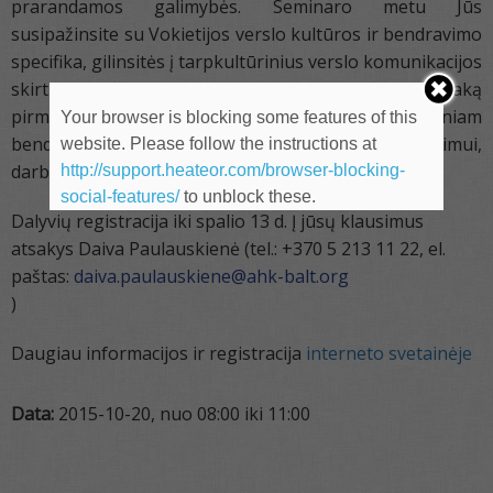
prarandamos galimybės. Seminaro metu Jūs
susipažinsite su Vokietijos verslo kultūros ir bendravimo
specifika, gilinsitės į tarpkultūrinius verslo komunikacijos
skirtumus, išmoksite įvertinti kultūrinių veiksnių įtaką
pirmųjų verslo kontaktų užmezgimui bei tolimesniam
Your browser is blocking some features of this
bendradarbiavimui, susitikimų ir derybų organizavimui,
website. Please follow the instructions at
darbui daugiakultūrinėje komandoje.
http://support.heateor.com/browser-blocking-
social-features/
to unblock these.
Dalyvių registracija iki spalio 13 d. Į jūsų klausimus
atsakys Daiva Paulauskienė (tel.: +370 5 213 11 22, el.
paštas:
daiva.paulauskiene@ahk-balt.org
)
Daugiau informacijos ir registracija
interneto svetainėje
Data:
2015-10-20, nuo 08:00 iki 11:00