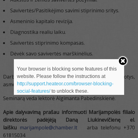
Savivertės/Pasitikėjimo savimi stiprinimo sritys.
Asmeninio kapitalo revizija.
Diagnostika realiu laiku.
Savivertės stiprinimo kompasas.
Dėvėk savo savivertės marškinėlius.
Your browser is blocking some features of this
Darbo metodai: individualios ir grupinės užduotys,
website. Please follow the instructions at
http://support.heateor.com/browser-blocking-
asmeninių patirčių analizė, refleksija, diskusija.
social-features/
to unblock these.
Seminarą veda lektorė Algimanta Pabedinskienė.
Apie dalyvavimą prašau informuoti Marijampolės filialo
direktorės padėjėją Daną Liukinevičienę el.
laišku
marijampole@chamber.lt
arba telefonu +370
61815034