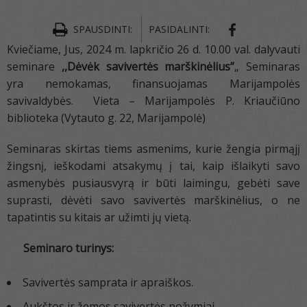
SPAUSDINTI:
PASIDALINTI:
Kviečiame, Jus, 2024 m. lapkričio 26 d. 10.00 val. dalyvauti
seminare
,,Dėvėk savivertės marškinėlius”
„ Seminaras
yra nemokamas, finansuojamas Marijampolės
savivaldybės. Vieta – Marijampolės P. Kriaučiūno
biblioteka (Vytauto g. 22, Marijampolė)
Seminaras skirtas tiems asmenims, kurie žengia pirmąjį
žingsnį, ieškodami atsakymų į tai, kaip išlaikyti savo
asmenybės pusiausvyrą ir būti laimingu, gebėti save
suprasti, dėvėti savo savivertės marškinėlius, o ne
tapatintis su kitais ar užimti jų vietą.
Seminaro turinys:
Savivertės samprata ir apraiškos.
Aukštos ir žemos savivertės požymiai.