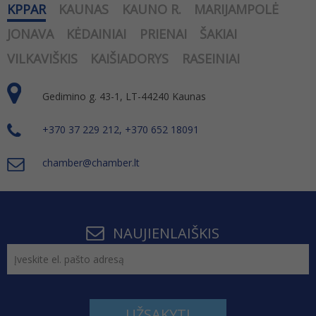
KPPAR
KAUNAS
KAUNO R.
MARIJAMPOLĖ
JONAVA
KĖDAINIAI
PRIENAI
ŠAKIAI
VILKAVIŠKIS
KAIŠIADORYS
RASEINIAI
Gedimino g. 43-1, LT-44240 Kaunas
+370 37 229 212, +370 652 18091
chamber@chamber.lt
NAUJIENLAIŠKIS
UŽSAKYTI