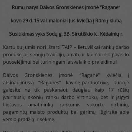
Rūmų narys Daivos Gronskienės įmonė “Raganė”
kovo 29 d. 15 val.
maloniai Jus kviečia
į
Rūmų klubą
Susitikimas vyks
Sodų g. 3B, Sirutiškio k., Kėdainių r.
Kartu su Jumis nori ištarti TAIP – lietuviškai rankų darbo
produkcijai, senųjų tradicijų, amatų ir kulinarinio paveldo
puoselėjimui bei turiningam laisvalaikio praleidimui!
Daivos Gronskienės įmonė “Raganė” kviečia į
atsinaujinusią “Raganės” kavinę-parduotuvę, kurioje
galėsite ne tik paskanauti daugiau kaip 17 rūšių
įvairiausių skonių rankų darbo virtinukų, bet ir įsigyti
Lietuvos amatininkų rankomis sukurtų dirbinių,
pagamintų maisto produktų bei gėrimų. Išgirsite apie
verslo pradžią ir sėkmę.