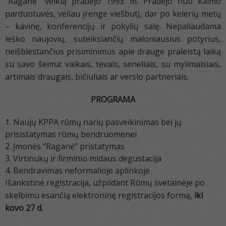
“Raganė” veiklą pradėjo 1993 m. Pradėjo nuo kaimo
parduotuvės, vėliau įrengė viešbutį, dar po kelerių metų
– kavinę, konferencijų ir pokylių salę. Nepaliaudama
ieško naujovių, suteiksiančių maloniausius potyrius,
neišblėstančius prisiminimus apie drauge praleistą laiką
su savo šeima: vaikais, tėvais, seneliais, su mylimaisiais,
artimais draugais, bičiuliais ar verslo partneriais.
PROGRAMA
Naujų KPPA rūmų narių pasveikinimas bei jų
prisistatymas rūmų bendruomenei
Įmonės “Raganė” pristatymas
Virtinukų ir firminio midaus degustacija
Bendravimas neformalioje aplinkoje
Išankstinė registracija, užpildant Rūmų svetainėje po
skelbimu esančią elektroninę registracijos formą,
iki
kovo 27 d.