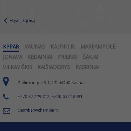
Atgal į sąrašą
KPPAR
KAUNAS
KAUNO R.
MARIJAMPOLĖ
JONAVA
KĖDAINIAI
PRIENAI
ŠAKIAI
VILKAVIŠKIS
KAIŠIADORYS
RASEINIAI
Gedimino g. 43-1, LT-44240 Kaunas
+370 37 229 212, +370 652 18091
chamber@chamber.lt