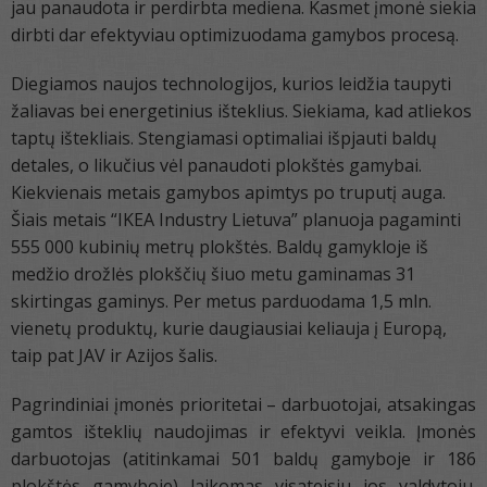
jau panaudota ir perdirbta mediena. Kasmet įmonė siekia
dirbti dar efektyviau optimizuodama gamybos procesą.
Diegiamos naujos technologijos, kurios leidžia taupyti
žaliavas bei energetinius išteklius. Siekiama, kad atliekos
taptų ištekliais. Stengiamasi optimaliai išpjauti baldų
detales, o likučius vėl panaudoti plokštės gamybai.
Kiekvienais metais gamybos apimtys po truputį auga.
Šiais metais “IKEA Industry Lietuva” planuoja pagaminti
555 000 kubinių metrų plokštės. Baldų gamykloje iš
medžio drožlės plokščių šiuo metu gaminamas 31
skirtingas gaminys. Per metus parduodama 1,5 mln.
vienetų produktų, kurie daugiausiai keliauja į Europą,
taip pat JAV ir Azijos šalis.
Pagrindiniai įmonės prioritetai – darbuotojai, atsakingas
gamtos išteklių naudojimas ir efektyvi veikla. Įmonės
darbuotojas (atitinkamai 501 baldų gamyboje ir 186
plokštės gamyboje) laikomas visateisiu jos valdytoju.