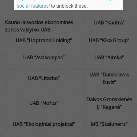
social-features/
Nauji KPPA rūmų nariai
to unblock these.
Kauno laisvosios ekonominės
UAB “Kautra”
zonos valdymo UAB
UAB “Hoptrans Holding”
UAB “Kika Group”
UAB “Avakompas”
UAB “Aireka”
UAB “Dambravos
UAB “Litarbo”
žuvis”
Daivos Gronskienės
UAB “Nofus”
IĮ “Raganė”
UAB “Ekologiniai projektai”
MB “Skaluneris”