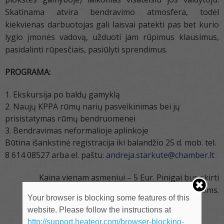
Skatinama atvira bendravimo atmosfera, todėl
kiekvienas darbuotojas gali laisvai patekti pas bet kurio
lygio įmonės vadovą, užduoti jam rūpimus klausimus,
pasidalinti rūpesčiais, pasiūlyti sprendimus.
PROGRAMA:
Ekskursija po baldų gamyklą
Naujų KPPA rūmų narių pasveikinimas bei jų
prisistatymas rūmų bendruomenei
Bendravimas neformalioje aplinkoje
Būtina išankstinė registracija iki balandžio 25 d. mob. tel.
8 614 08527 arba el. paštu:
andreja.starkute@chamber.lt
Kaina vienam asmeniui – 5 Eur. Pinigai bus skirti
transporto išlaidoms.
Your browser is blocking some features of this
website. Please follow the instructions at
http://support.heateor.com/browser-blocking-