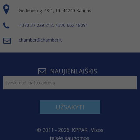
Gedimino g. 43-1, LT-44240 Kaunas
+370 37 229 212, +370 652 18091
chamber@chamber.lt
NAUJIENLAIŠKIS
UŽSAKYTI
© 2011 - 2026, KPPAR . Visos
teisės saugomos.