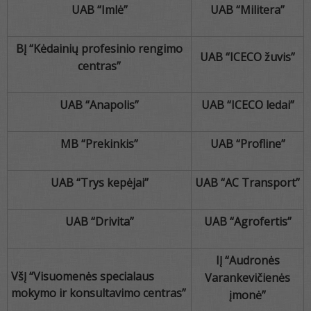
UAB “Imlė”
UAB “Militera”
BĮ “Kėdainių profesinio rengimo
UAB “ICECO žuvis”
centras”
UAB “Anapolis”
UAB “ICECO ledai”
MB “Prekinkis”
UAB “Profline”
UAB “Trys kepėjai”
UAB “AC Transport”
UAB “Drivita”
UAB “Agrofertis”
IĮ “Audronės
VšĮ “Visuomenės specialaus
Varankevičienės
mokymo ir konsultavimo centras”
įmonė”