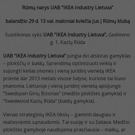
Rūmų narys
UAB “IKEA Industry Lietuva”
balandžio 29 d. 13 val. maloniai kviečia Jus į
Rūmų klubą
Susitikimas vyks
UAB “IKEA Industry Lietuva”,
Gedimino
g. 1, Kazlų Rūda
UAB “IKEA Industry Lietuva”
jungia dvi atskiras gamyklas
– plokščių ir baldų. Sprendimą optimizuoti veiklą ir
sujungti kelias įmones į vieną juridinį vienetą IKEA
priėmė dar 2013 metais visose šalyse, kuriose tai buvo
įmanoma. Lietuvoje į vieną juridinį vienetą apsijungė
“Swedspan Girių Bizonas” (medžio plokštės gamykla) ir
“Swedwood Kazlų Rūda” (baldų gamykla).
Vienas strateginių IKEA tikslų – gaminti daugiau ir
mažesnėmis sąnaudomis. Tai susiję ir su žaliava. Medžio
plokštės gamyboje naudojama prasčiausia – malkų, ar