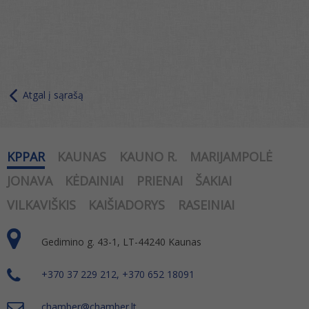
Atgal į sąrašą
KPPAR
KAUNAS
KAUNO R.
MARIJAMPOLĖ
JONAVA
KĖDAINIAI
PRIENAI
ŠAKIAI
VILKAVIŠKIS
KAIŠIADORYS
RASEINIAI
Gedimino g. 43-1, LT-44240 Kaunas
+370 37 229 212, +370 652 18091
chamber@chamber.lt