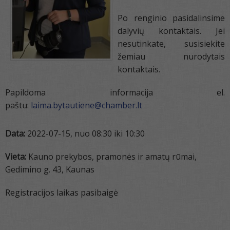
Po renginio pasidalinsime
dalyvių kontaktais. Jei
nesutinkate, susisiekite
žemiau nurodytais
kontaktais.
Papildoma informacija el.
paštu:
laima.bytautiene@chamber.lt
Data:
2022-07-15, nuo 08:30 iki 10:30
Vieta:
Kauno prekybos, pramonės ir amatų rūmai,
Gedimino g. 43, Kaunas
Registracijos laikas pasibaigė