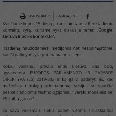
SPAUSDINTI:
PASIDALINTI:
Kviečiame liepos 15 dieną į tradiciniu tapusį Penktadienio
kontaktų rytą, kuriame vyks diskusija tema:
„Google,
Lietuva ir aš ES kontekste“.
Kasdieną naudodamiesi medijomis net nesusimąstome,
kad ši galimybė yra prieinama ne visiems.
Kokių veiksmų privalo imtis Lietuva, kad būtų
įgyvendinta EUROPOS PARLAMENTO IR TARYBOS
DIREKTYVA (ES) 2019/882 ir ką galiu padaryti aš, kad
mažinčiau netolygų prieinamumą, susijusį su sparčiai
besikeičiančiomis technologijomis ir verslo modeliais bei
ES kalbų gausa?
ES savo veiksmais siekia padėti visoms žiniasklaidos