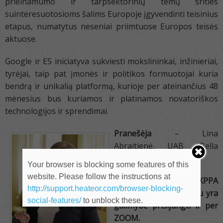
prieinamumo ir tarpsektorinių temų srities
suinteresuotosioms šalims Europoje įgyvendinti teisinius
etapus, numatytus neseniai priimtuose Europos teisės
aktuose.
Google ir ES iniciatyva sukviesti mokslininkai, inžinieriai,
tyrėjai, taip pat įmonės ir politikos formuotojai kuria
bendrą ir unikalią platformą, kurioje per ateinančius 48
mėnesius bus kuriamos ir platinamos novatoriškos
technologijos ir sprendimai.
Pranešėja
– Lina
Abraitienė, UAB „Bella
Verba“ direktorė
Your browser is blocking some features of this
website. Please follow the instructions at
Renginys vyks gyvai, KPPA
http://support.heateor.com/browser-blocking-
rūmų patalpose, tačiau yra
social-features/
to unblock these.
galimybė prisijungti ir per
ZOOM.