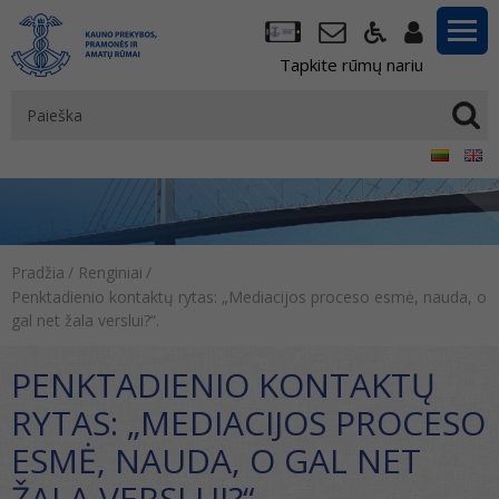
Tapkite rūmų nariu
Pradžia
/
Renginiai
/
Penktadienio kontaktų rytas: „Mediacijos proceso esmė, nauda, o
gal net žala verslui?“.
PENKTADIENIO KONTAKTŲ
RYTAS: „MEDIACIJOS PROCESO
ESMĖ, NAUDA, O GAL NET
ŽALA VERSLUI?“.