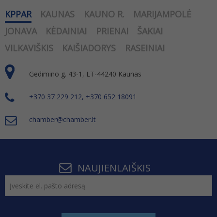
KPPAR
KAUNAS
KAUNO R.
MARIJAMPOLĖ
JONAVA
KĖDAINIAI
PRIENAI
ŠAKIAI
VILKAVIŠKIS
KAIŠIADORYS
RASEINIAI
Gedimino g. 43-1, LT-44240 Kaunas
+370 37 229 212, +370 652 18091
chamber@chamber.lt
NAUJIENLAIŠKIS