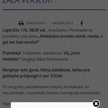
SPAUSDINTI:
PASIDALINTI:
Lapkričio 17d., 08:30 val.
, kviečiame į Penktadienio
kontaktų rytą tema
„Mediacijos proceso esmė, nauda, o
gal net žala verslui?“
.
Pranešėja
: Teisininkė, mediatorė,
VšĮ „Juris
mediator“
steigėja Rasa Stoškuvienė.
Renginys vyks gyvai, Rūmų patalpose, tačiau yra
galimybė prisijungti ir per ZOOM.
Po renginio pasidalinsime dalyvių kontaktais. Jei
nesutinkate, susisiekite žemiau nurodytais kontaktais.
Papildoma informacija el.