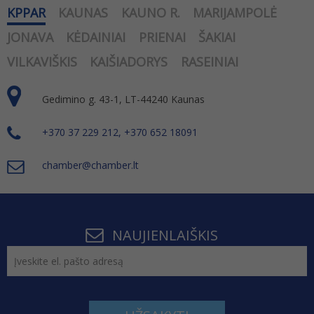
KPPAR
KAUNAS
KAUNO R.
MARIJAMPOLĖ
JONAVA
KĖDAINIAI
PRIENAI
ŠAKIAI
VILKAVIŠKIS
KAIŠIADORYS
RASEINIAI
Gedimino g. 43-1, LT-44240 Kaunas
+370 37 229 212, +370 652 18091
chamber@chamber.lt
NAUJIENLAIŠKIS