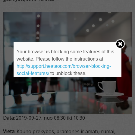
Your browser is blocking some features of this
website. Please follow the instructions at
http://support.heateor.com/browser-blocking-
social-features/
to unblock these.
Data:
2019-09-27, nuo 08:30 iki 10:30
Vieta:
Kauno prekybos, pramonės ir amatų rūmai,