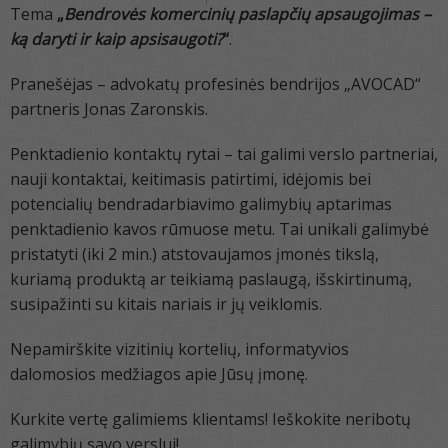
Tema
„
Bendrovės komercinių paslapčių apsaugojimas –
ką daryti ir kaip apsisaugoti?
“
.
Pranešėjas – advokatų profesinės bendrijos „AVOCAD“
partneris Jonas Zaronskis.
Penktadienio kontaktų rytai – tai galimi verslo partneriai,
nauji kontaktai, keitimasis patirtimi, idėjomis bei
potencialių bendradarbiavimo galimybių aptarimas
penktadienio kavos rūmuose metu. Tai unikali galimybė
pristatyti (iki 2 min.) atstovaujamos įmonės tikslą,
kuriamą produktą ar teikiamą paslaugą, išskirtinumą,
susipažinti su kitais nariais ir jų veiklomis.
Nepamirškite vizitinių kortelių, informatyvios
dalomosios medžiagos apie Jūsų įmonę.
Kurkite vertę galimiems klientams! Ieškokite neribotų
galimybių savo verslui!