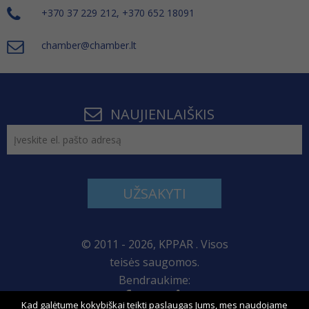
+370 37 229 212, +370 652 18091
chamber@chamber.lt
NAUJIENLAIŠKIS
UŽSAKYTI
© 2011 - 2026, KPPAR . Visos
teisės saugomos.
Bendraukime:
Kad galėtume kokybiškai teikti paslaugas Jums, mes naudojame