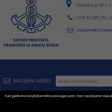
Gedimino g. 43-1,
+370 37 229 212, +
chamber@chamber.
NAUJIENLAIŠKIS
Kad galėtume kokybiškai teikti paslaugas Jums, mes naudojame slapuk
© 2011 - 2026, KPPAR . Visos teisės saugomos.
Bendrau
Svetainės žemėlapis