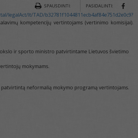
SPAUSDINTI:
PASIDALINTI:
portal/legalAct/lt/TAD/b32781f1044811ecb4af84e751d2e0c9?
alavimų kompetencijų vertintojams (vertinimo komisijai).
mokslo ir sporto ministro patvirtintame Lietuvos švietimo
 vertintojų mokymams.
ų patvirtintą neformalią mokymo programą vertintojams.