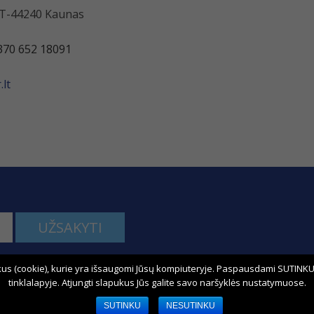
 LT-44240 Kaunas
370 652 18091
lt
UŽSAKYTI
us (cookie), kurie yra išsaugomi Jūsų kompiuteryje. Paspausdami SUTINKU,
kime:
tinklalapyje. Atjungti slapukus Jūs galite savo naršyklės nustatymuose.
SUTINKU
NESUTINKU