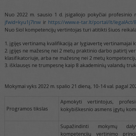
Nuo 2022 m. sausio 1 d. įsigaliojo pokyčiai profesini
jfwid=kyu1j7lnw
ir
https://www.e-tar.lt/portal/lt/legal
Nuo šiol kompetencijų vertintojas turi atitikti šiuos reikal
įgijęs vertinamą kvalifikaciją ar lygiavertę vertinamajai kva
įgijęs ne mažesnę nei 2 metų praktinio darbo patirtį ver
klasifikatoriuje, arba ne mažesnę nei 2 metų kompetencijų 
išklausęs ne trumpesnę kaip 8 akademinių valandų tru
Mokymai vyks 2022 m. spalio 21 dieną, 10-14 val. pagal 
Apmokyti vertintojus, profe
Programos tikslas
kokybiškesnio asmens įgytų komp
Supažindinti mokymų daly
kompetencijų vertinimo princi