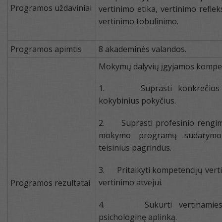
Programos uždaviniai
vertinimo etika, vertinimo refle
vertinimo tobulinimo.
Programos apimtis
8 akademinės valandos.
Mokymų dalyvių įgyjamos kompet
1. Suprasti konkrečios pro
kokybinius pokyčius.
2. Suprasti profesinio rengim
mokymo programų sudarymo p
teisinius pagrindus.
3. Pritaikyti kompetencijų vert
vertinimo atvejui.
Programos rezultatai
4. Sukurti vertinamiesie
psichologinę aplinką.