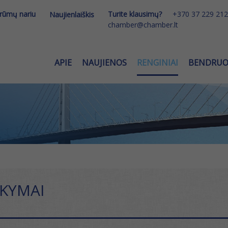
 rūmų nariu
Turite klausimų?
+370 37 229 212
Naujienlaiškis
chamber@chamber.lt
APIE
NAUJIENOS
RENGINIAI
BENDRU
OKYMAI