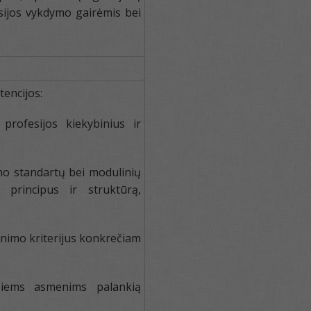
ksijos vykdymo gairėmis bei
encijos:
fesijos kiekybinius ir
o standartų bei modulinių
rincipus ir struktūrą,
inimo kriterijus konkrečiam
ms asmenims palankią