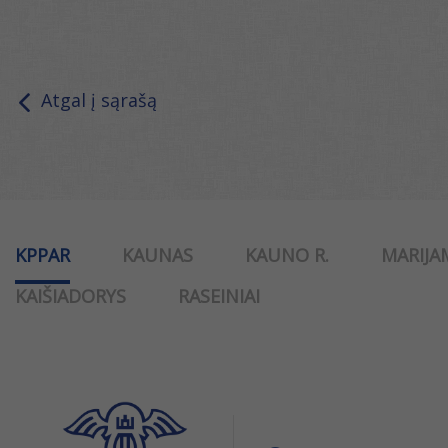
Atgal į sąrašą
KPPAR
KAUNAS
KAUNO R.
MARIJA
KAIŠIADORYS
RASEINIAI