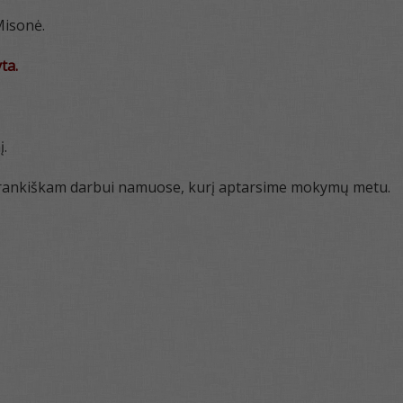
Misonė.
ta.
į.
varankiškam darbui namuose, kurį aptarsime mokymų metu.