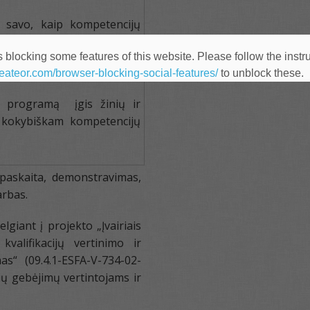
savo, kaip kompetencijų
ulinimo galimybių.
 blocking some features of this website. Please follow the instru
heateor.com/browser-blocking-social-features/
to unblock these.
 programą įgis žinių ir
 kokybiškam kompetencijų
askaita, demonstravimas,
arbas.
giant į projekto „Įvairiais
valifikacijų vertinimo ir
as“ (09.4.1-ESFA-V-734-02-
ių gebėjimų vertintojams ir