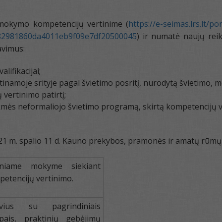
o mokymo kompetencijų vertinime (
https://e-seimas.lrs.lt/
Act/82981860da4011eb9f09e7df20500045
) ir numatė naujų reik
avimus:
lifikacijai;
tinamoje srityje pagal švietimo posritį, nurodytą švietimo, 
vertinimo patirtį;
kmės neformaliojo švietimo programą, skirtą kompetencijų
2021 m. spalio 11 d. Kauno prekybos, pramonės ir amatų rūm
siniame mokyme siekiant
etencijų vertinimo.
vius su pagrindiniais
pais, praktinių gebėjimų