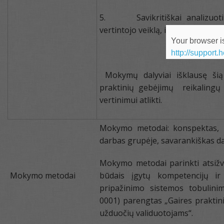
5. Savikritiškai analizuoti 
vertintojo veiklą, ieškoti jos tob
Your browser is
http://support.
Mokymų dalyviai išklausę šią
praktinių gebėjimų reikalingų
vertinimui atlikti.
Mokymo metodai: konspektas, p
darbas grupėje, savarankiškas d
Mokymo metodai parinkti atsižvel
Mokymo metodai
būdais įgytų kompetencijų ir k
pripažinimo sistemos tobulinim
0001) parengtas „Gaires praktin
užduočių validuotojams“.