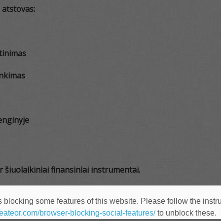
atstovas:
rtinimas
inkimas
enginyje
šiuolaikiniai finansiniai instrumentai.
 blocking some features of this website. Please follow the instru
adovas Denis Ivancov
heateor.com/browser-blocking-social-features/
to unblock these.