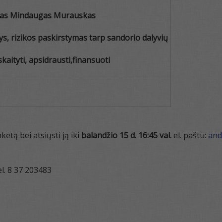
nkas Mindaugas Murauskas
ys, rizikos paskirstymas tarp sandorio dalyvių
kaityti, apsidrausti,
finansuoti
etą bei atsiųsti ją iki
balandžio 15 d. 16:45 val.
el. paštu:
and
el. 8 37 203483