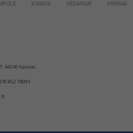
MPOLĖ
JONAVA
KĖDAINIAI
PRIENAI
 LT-44240 Kaunas
370 652 18091
lt