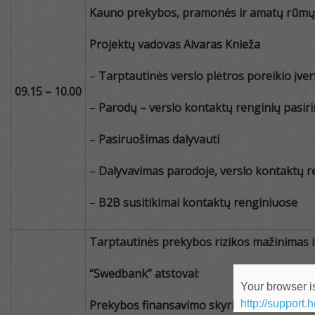
Kauno prekybos, pramonės ir amatų rūmų 
Projektų vadovas Aivaras Knieža
–
Tarptautinės verslo plėtros poreikio įve
09.15 –
10.00
–
Parodų – verslo kontaktų renginių pasir
–
Pasiruošimas dalyvauti
–
Dalyvavimas parodoje, verslo kontaktų r
–
B
2B
susitikimai kontaktų renginiuose
Tarptautinės prekybos rizikos mažinimas ir 
“Swedbank” atstovai:
Your browser is
Prekybos finansavimo skyriaus projektų v
http://support.