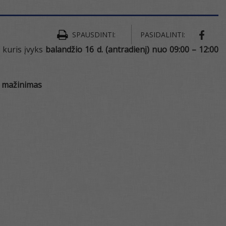
SPAUSDINTI:
PASIDALINTI:
 kuris įvyks
balandžio 1
6
d. (
antradienį
) nuo 09:00 – 1
2
:00
s mažinimas