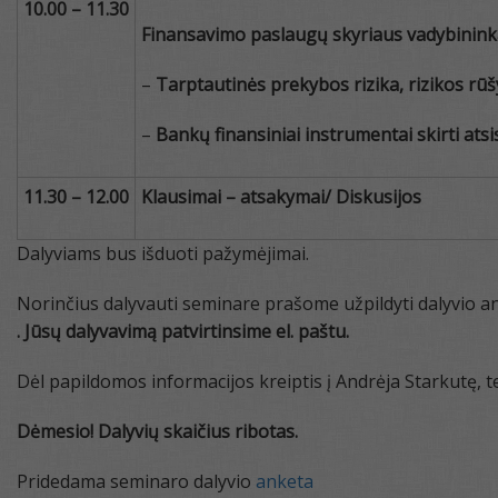
10.00 – 11.
3
0
Finansavimo paslaugų skyriaus vadybini
–
Tarptautinės prekybos rizika, rizikos rūš
–
Bankų finansiniai instrumentai skirti atsis
11.30 – 12.00
Klausimai – atsakymai/ Diskusijos
Dalyviams bus išduoti pažymėjimai.
Norinčius dalyvauti seminare prašome užpildyti dalyvio ank
. Jūsų dalyvavimą patvirtinsime el. paštu.
Dėl papildomos informacijos kreiptis į Andrėja Starkutę, t
Dėmesio
!
Dalyvių skaičius ribotas.
Pridedama seminaro dalyvio
anketa