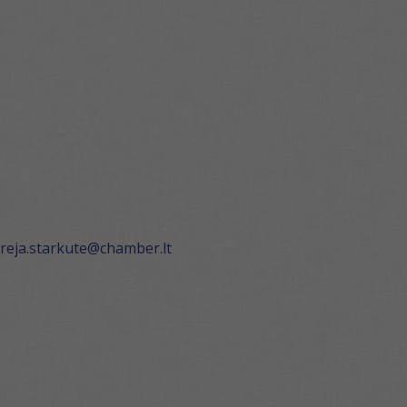
reja.starkute@chamber.lt