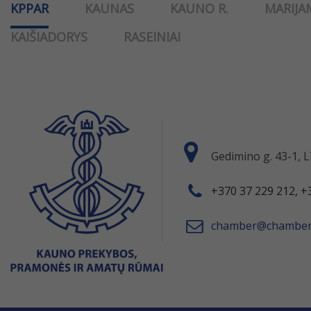
KPPAR
KAUNAS
KAUNO R.
MARIJA
KAIŠIADORYS
RASEINIAI
Gedimino g. 43-1,
+370 37 229 212, +
chamber@chamber.