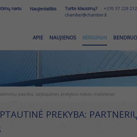
 rūmų nariu
Turite klausimų?
+370 37 229 212
Naujienlaiškis
chamber@chamber.lt
APIE
NAUJIENOS
RENGINIAI
BENDRU
rtnerių paieška, tarptautinės prekybos rizikos mažinimas
TAUTINĖ PREKYBA: PARTNERIŲ
S