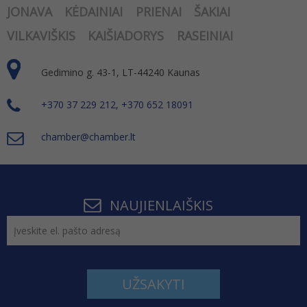
JONAVA
KĖDAINIAI
PRIENAI
ŠAKIAI
VILKAVIŠKIS
KAIŠIADORYS
RASEINIAI
Gedimino g. 43-1, LT-44240 Kaunas
+370 37 229 212, +370 652 18091
chamber@chamber.lt
NAUJIENLAIŠKIS
UŽSAKYTI