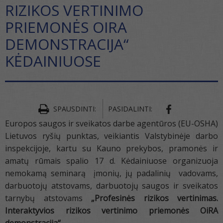
RIZIKOS VERTINIMO
PRIEMONĖS OIRA
DEMONSTRACIJA“
KĖDAINIUOSE
SPAUSDINTI:
PASIDALINTI:
Europos saugos ir sveikatos darbe agentūros (EU-OSHA)
Lietuvos ryšių punktas, veikiantis Valstybinėje darbo
inspekcijoje, kartu su Kauno prekybos, pramonės ir
amatų rūmais spalio 17 d. Kėdainiuose organizuoja
nemokamą seminarą įmonių, jų padalinių vadovams,
darbuotojų atstovams, darbuotojų saugos ir sveikatos
tarnybų atstovams
„Profesinės rizikos vertinimas.
Interaktyvios rizikos vertinimo priemonės OiRA