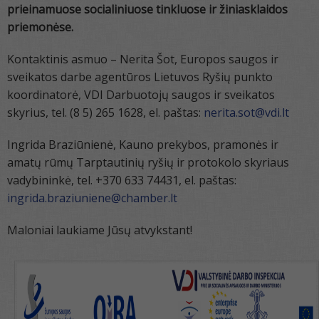
prieinamuose socialiniuose tinkluose ir žiniasklaidos
priemonėse.
Kontaktinis asmuo – Nerita Šot, Europos saugos ir
sveikatos darbe agentūros Lietuvos Ryšių punkto
koordinatorė, VDI Darbuotojų saugos ir sveikatos
skyrius, tel. (8 5) 265 1628, el. paštas:
nerita.sot@vdi.lt
Ingrida Braziūnienė, Kauno prekybos, pramonės ir
amatų rūmų Tarptautinių ryšių ir protokolo skyriaus
vadybininkė, tel. +370 633 74431, el. paštas:
ingrida.braziuniene@chamber.lt
Maloniai laukiame Jūsų atvykstant!