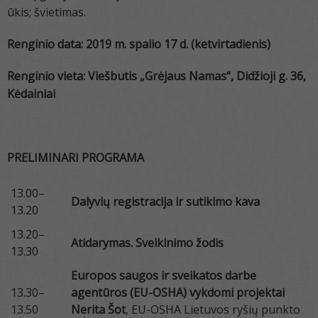
ūkis; švietimas.
Renginio data: 2019 m. spalio 17 d. (ketvirtadienis)
Renginio vieta:
Viešbutis
„Grėjaus Namas“, Didžioji g. 36,
Kėdainiai
PRELIMINARI PROGRAMA
13.00–
Dalyvių registracija ir sutikimo kava
13.20
13.20–
Atidarymas. Sveikinimo žodis
13.30
Europos saugos ir sveikatos darbe
13.30–
agentūros (EU-OSHA) vykdomi projektai
13.50
Nerita Šot
, EU-OSHA Lietuvos ryšių punkto