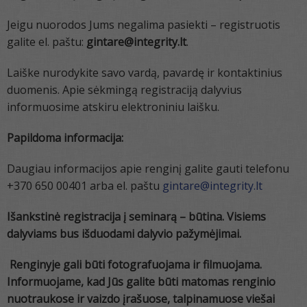
Jeigu nuorodos Jums negalima pasiekti – registruotis
galite el. paštu:
gintare@integrity.lt
.
Laiške nurodykite savo vardą, pavardę ir kontaktinius
duomenis. Apie sėkmingą registraciją dalyvius
informuosime atskiru elektroniniu laišku.
Papildoma informacija:
Daugiau informacijos apie renginį galite gauti telefonu
+370 650 00401 arba el. paštu
gintare@integrity.lt
Išankstinė registracija į seminarą – būtina. Visiems
dalyviams bus išduodami dalyvio pažymėjimai.
Renginyje gali būti fotografuojama ir filmuojama.
Informuojame, kad Jūs galite būti matomas renginio
nuotraukose ir vaizdo įrašuose, talpinamuose viešai