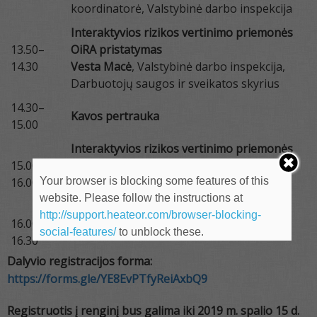
koordinatorė, Valstybinė darbo inspekcija
Interaktyvios rizikos vertinimo priemonės
13.50–
OiRA pristatymas
14.30
Vesta Macė
, Valstybinė darbo inspekcija,
Darbuotojų saugos ir sveikatos skyrius
14.30–
Kavos pertrauka
15.00
Interaktyvios rizikos vertinimo priemonės
15.00–
OiRA praktinė demonstracija
Vesta Macė
,
16.00
Your browser is blocking some features of this
Valstybinė darbo inspekcija, Darbuotojų
website. Please follow the instructions at
saugos ir sveikatos skyrius
http://support.heateor.com/browser-blocking-
16.00–
Diskusijos
social-features/
to unblock these.
16.30
Dalyvio registracijos forma:
https://forms.gle/YE8EvPTfyReiAxbQ9
Registruotis į renginį bus galima iki 2019 m. spalio 15 d.