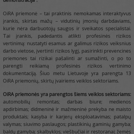
demonstracija“.
OiRA priemonė – tai praktinis nemokamas interaktyvus
įrankis, skirtas mažų – vidutinių įmonių darbdaviams,
kurie nėra darbuotojų saugos ir sveikatos specialistai.
Tai įrankis, padedantis atlikti profesinės rizikos
vertinimą: nustatyti esamus ar galimus rizikos veiksnius
darbo vietose, įvertinti rizikos lygį, pasirinkti prevencines
priemones tai rizikai pašalinti ar sumažinti, o po to
parengti reikiamą profesinės rizikos vertinimo
dokumentaciją. Šiuo metu Lietuvoje yra parengta 13
OiRA priemonių, skirtų įvairiems veiklos sektoriams.
OiRA priemonės yra parengtos šiems veiklos sektoriams:
automobilių remontas; darbas biure; medienos
apdirbimas; didmeninė ir mažmeninė prekyba ne maisto
produktais; kasyba ir karjerų eksploatavimas; patalpų
valymas; siuvimo paslaugos; plastikinių gaminių gamyba;
baldų gamyba; skalbyklos; viešbučiai ir restoranai; žemės