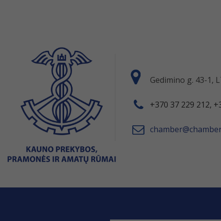
Gedimino g. 43-1,
+370 37 229 212, +
chamber@chamber.