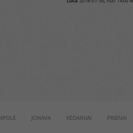
Data:
2018-01-30, nuo 14:00 ik
MPOLĖ
JONAVA
KĖDAINIAI
PRIENAI