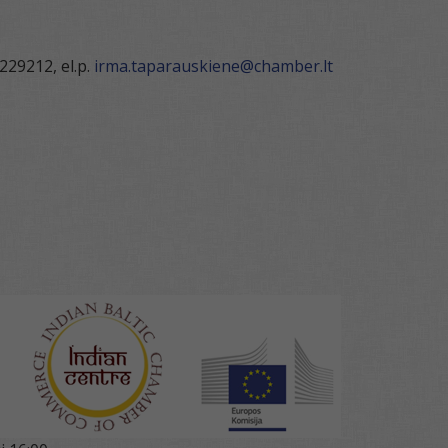
229212, el.p.
irma.taparauskiene@chamber.lt