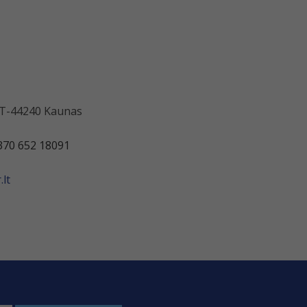
 LT-44240 Kaunas
370 652 18091
lt