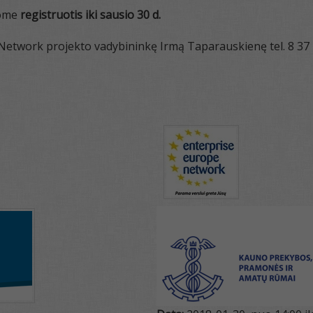
šome
registruotis iki sausio 30
d.
 Network projekto vadybininkę Irmą Taparauskienę tel. 8 37 