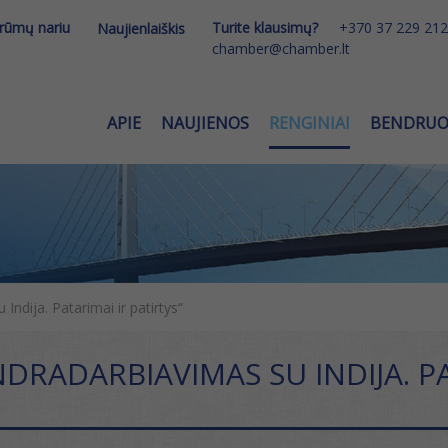
 rūmų nariu
Turite klausimų?
+370 37 229 212
Naujienlaiškis
chamber@chamber.lt
APIE
NAUJIENOS
RENGINIAI
BENDRU
dija. Patarimai ir patirtys“
ADARBIAVIMAS SU INDIJA. PAT