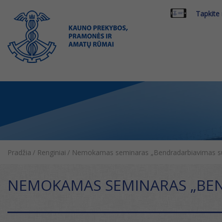
Tapkite
Pradžia
/
Renginiai
/
Nemokamas seminaras „Bendradarbiavimas su In
NEMOKAMAS SEMINARAS „BENDR