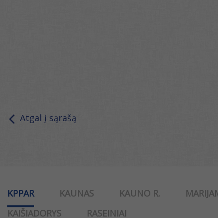
Atgal į sąrašą
KPPAR
KAUNAS
KAUNO R.
MARIJA
KAIŠIADORYS
RASEINIAI