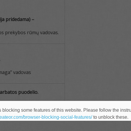
ija pridedama) –
ijos prekybos rūmų vadovas.
.
maga” vadovas
 arbatos puodelio.
 blocking some features of this website. Please follow the instru
:00 Vytauto pr. 29, Kaunas (Kauno PPA rūmai, II a. salė)
heateor.com/browser-blocking-social-features/
to unblock these.