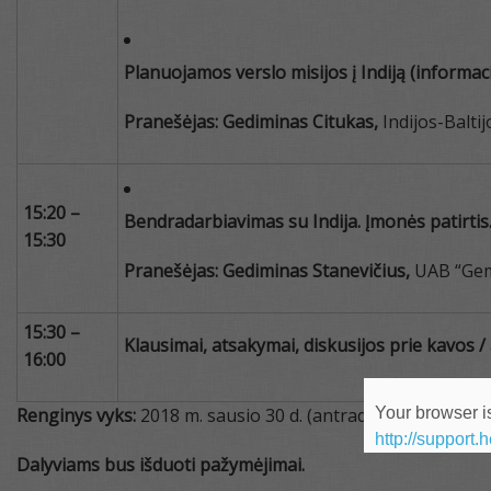
Planuojamos verslo misijos į Indiją (informac
Pranešėjas: Gediminas Citukas,
Indijos-Balt
15:20 –
Bendradarbiavimas su Indija. Įmonės patirtis
15:30
Pranešėjas: Gediminas Stanevičius,
UAB “Ge
15:30 –
Klausimai, atsakymai, diskusijos prie kavos /
16:00
Your browser is
Renginys vyks:
2018 m. sausio 30 d. (antradienį) 14:00 – 16
http://support.
Dalyviams bus išduoti pažymėjimai.