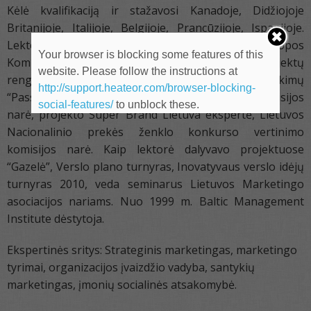
Kėlė kvalifikaciją ir stažavosi Kanadoje, Didžiojoje
Britanijoje, Italijoje, Belgijoje, Prancūzijoje, Ispanijoje.
Lektorė taip pat turi praktinio darbo patirtį Europos
Your browser is blocking some features of this
Komisijos, Pasaulio banko finansuojamų projektų
website. Please follow the instructions at
rengime ir vykdyme, Lietuvos rinkodaros pasiekimų
http://support.heateor.com/browser-blocking-
“Password 2007” ir “Password 2011” vertinimo komisijos
social-features/
to unblock these.
narė, projekto Super Brand Lietuva ekspertė, Lietuvos
Nacionalinio prekės ženklo konkurso vertinimo
komisijos narė. Kaip lektorė dalyvavo projektuose
“Gazelė”, Verslo plano turnyras, Inovatyvaus verslo idėjų
turnyras 2010, veda seminarus Lietuvos Marketingo
asociacijos nariams. Nuo 1999 m. Baltic Management
Institute dėstytoja.
Ekspertinės sritys: Strateginis marketingas, marketingo
tyrimai, organizacijos įvaizdžio vadyba, santykių
marketingas, įmonių socialinės atsakomybė.