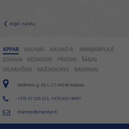
Atgal į sąrašą
KPPAR
KAUNAS
KAUNO R.
MARIJAMPOLĖ
JONAVA
KĖDAINIAI
PRIENAI
ŠAKIAI
VILKAVIŠKIS
KAIŠIADORYS
RASEINIAI
Gedimino g. 43-1, LT-44240 Kaunas
+370 37 229 212, +370 652 18091
chamber@chamber.lt