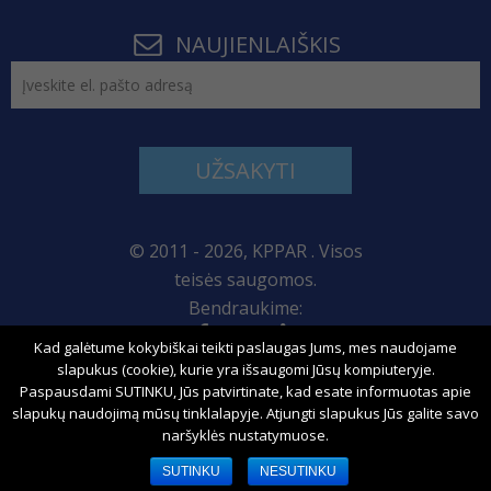
NAUJIENLAIŠKIS
UŽSAKYTI
© 2011 - 2026, KPPAR . Visos
teisės saugomos.
Bendraukime:
Kad galėtume kokybiškai teikti paslaugas Jums, mes naudojame
Svetainės žemėlapis
slapukus (cookie), kurie yra išsaugomi Jūsų kompiuteryje.
Paspausdami SUTINKU, Jūs patvirtinate, kad esate informuotas apie
slapukų naudojimą mūsų tinklalapyje. Atjungti slapukus Jūs galite savo
naršyklės nustatymuose.
Sprendimas:
SUTINKU
NESUTINKU