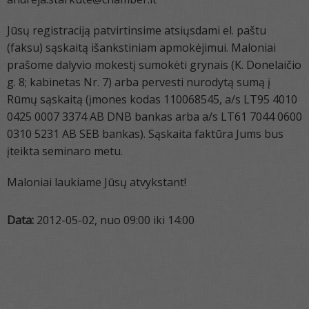
Jūsų registraciją patvirtinsime atsiųsdami el. paštu
(faksu) sąskaitą išankstiniam apmokėjimui. Maloniai
prašome dalyvio mokestį sumokėti grynais (K. Donelaičio
g. 8; kabinetas Nr. 7) arba pervesti nurodytą sumą į
Rūmų sąskaitą (įmones kodas 110068545, a/s LT95 4010
0425 0007 3374 AB DNB bankas arba a/s LT61 7044 0600
0310 5231 AB SEB bankas). Sąskaita faktūra Jums bus
įteikta seminaro metu.
Maloniai laukiame Jūsų atvykstant!
Data:
2012-05-02, nuo 09:00 iki 14:00