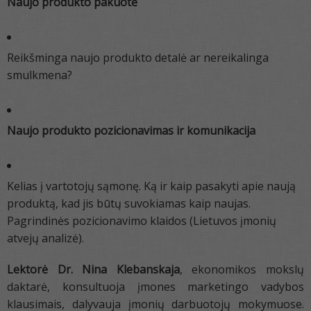
Naujo produkto pakuotė
Reikšminga naujo produkto detalė ar nereikalinga
smulkmena?
Naujo produkto pozicionavimas ir komunikacija
Kelias į vartotojų sąmonę. Ką ir kaip pasakyti apie naują
produktą, kad jis būtų suvokiamas kaip naujas.
Pagrindinės pozicionavimo klaidos (Lietuvos įmonių
atvejų analizė).
Lektorė Dr. Nina Klebanskaja
, ekonomikos mokslų
daktarė, konsultuoja įmones marketingo vadybos
klausimais, dalyvauja įmonių darbuotojų mokymuose.