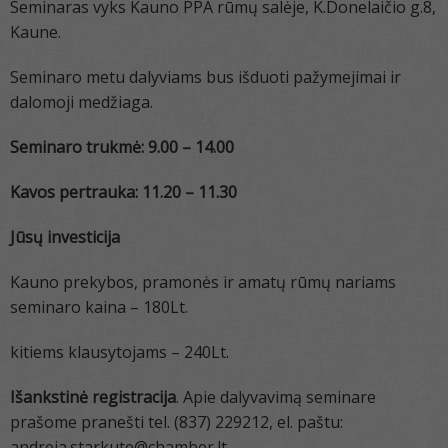
Seminaras vyks Kauno PPA rūmų salėje, K.Donelaičio g.8,
Kaune.
Seminaro metu dalyviams bus išduoti pažymejimai ir
dalomoji medžiaga.
Seminaro trukmė: 9.00 – 14.00
Kavos pertrauka: 11.20 – 11.30
Jūsų investicija
Kauno prekybos, pramonės ir amatų rūmų nariams
seminaro kaina – 180Lt.
kitiems klausytojams – 240Lt.
Išankstinė registracija
. Apie dalyvavimą seminare
prašome pranešti tel. (837) 229212, el. paštu:
andreja.starkute@chamber.lt