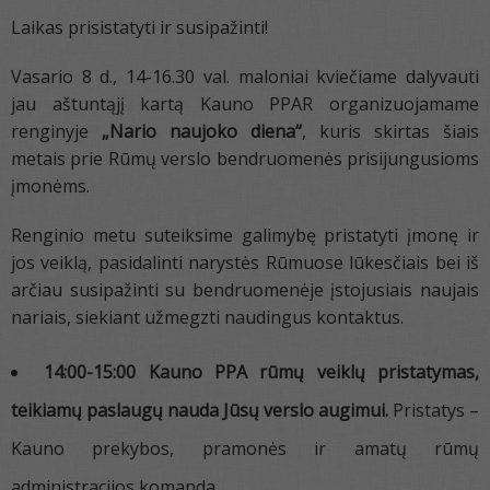
Laikas prisistatyti ir susipažinti!
Vasario 8 d., 14-16.30 val. maloniai kviečiame dalyvauti
jau aštuntąjį kartą Kauno PPAR organizuojamame
renginyje
„Nario naujoko diena“
, kuris skirtas šiais
metais prie Rūmų verslo bendruomenės prisijungusioms
įmonėms.
Renginio metu suteiksime galimybę pristatyti įmonę ir
jos veiklą, pasidalinti narystės Rūmuose lūkesčiais bei iš
arčiau susipažinti su bendruomenėje įstojusiais naujais
nariais, siekiant užmegzti naudingus kontaktus.
14:00-15:00
Kauno PPA rūmų veiklų pristatymas,
teikiamų paslaugų nauda Jūsų verslo augimui.
Pristatys –
Kauno prekybos, pramonės ir amatų rūmų
administracijos komanda.