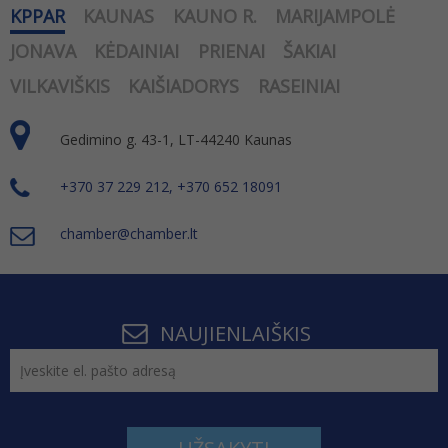
KPPAR
KAUNAS
KAUNO R.
MARIJAMPOLĖ
JONAVA
KĖDAINIAI
PRIENAI
ŠAKIAI
VILKAVIŠKIS
KAIŠIADORYS
RASEINIAI
Gedimino g. 43-1, LT-44240 Kaunas
+370 37 229 212, +370 652 18091
chamber@chamber.lt
NAUJIENLAIŠKIS