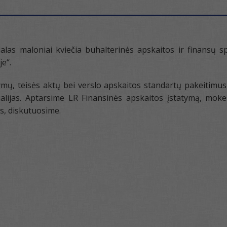
las maloniai kviečia buhalterinės apskaitos ir finansų s
e“.
, teisės aktų bei verslo apskaitos standartų pakeitimus
alijas. Aptarsime LR Finansinės apskaitos įstatymą, mok
s, diskutuosime.