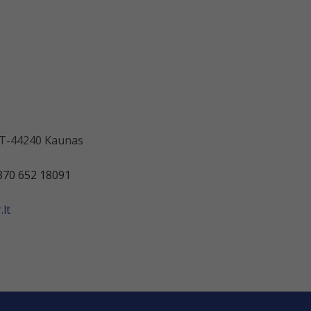
 LT-44240 Kaunas
370 652 18091
lt