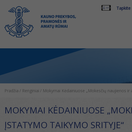
Tapkite
Pradžia
/
Renginiai
/
Mokymai Kėdainiuose „Mokesčių naujienos ir ak
MOKYMAI KĖDAINIUOSE „MOKES
ĮSTATYMO TAIKYMO SRITYJE“