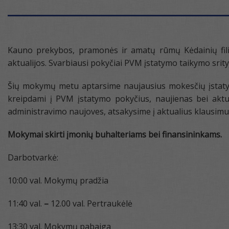
Kauno prekybos, pramonės ir amatų rūmų Kėdainių filia
aktualijos. Svarbiausi pokyčiai PVM įstatymo taikymo srityj
Šių mokymų metu aptarsime naujausius mokesčių įstatymų
kreipdami į PVM įstatymo pokyčius, naujienas bei aktu
administravimo naujoves, atsakysime į aktualius klausimu
Mokymai skirti įmonių buhalteriams bei finansininkams.
Darbotvarkė:
10:00 val. Mokymų pradžia
11:40 val.
–
12.00 val. Pertraukėlė
13:30 val. Mokymų pabaiga