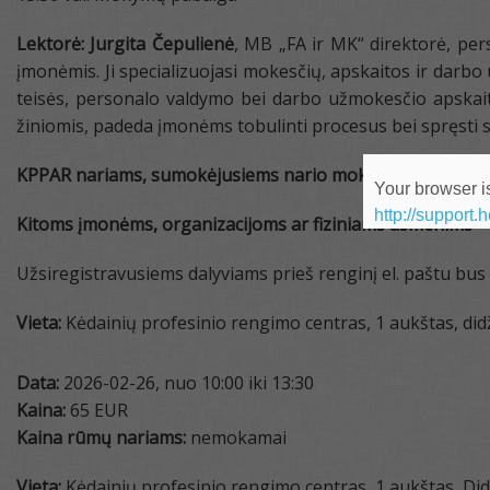
Lektorė:
Jurgita Čepulienė
, MB „FA ir MK“ direktorė, pe
įmonėmis. Ji specializuojasi mokesčių, apskaitos ir darbo
teisės, personalo valdymo bei darbo užmokesčio apskai
žiniomis, padeda įmonėms tobulinti procesus bei spręsti 
KPPAR nariams, sumokėjusiems nario mokestį, 1 dalyviu
Your browser is
http://support.
Kitoms įmonėms, organizacijoms ar fiziniams asmenims – 
Užsiregistravusiems dalyviams prieš renginį el. paštu bu
Vieta:
Kėdainių profesinio rengimo centras, 1 aukštas, didži
Data:
2026-02-26, nuo 10:00 iki 13:30
Kaina:
65 EUR
Kaina rūmų nariams:
nemokamai
Vieta:
Kėdainių profesinio rengimo centras, 1 aukštas, Didži