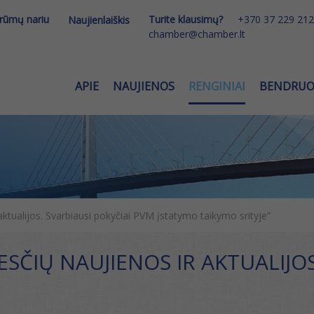
 rūmų nariu
Turite klausimų?
+370 37 229 212
Naujienlaiškis
chamber@chamber.lt
APIE
NAUJIENOS
RENGINIAI
BENDRU
tualijos. Svarbiausi pokyčiai PVM įstatymo taikymo srityje“
ČIŲ NAUJIENOS IR AKTUALIJOS