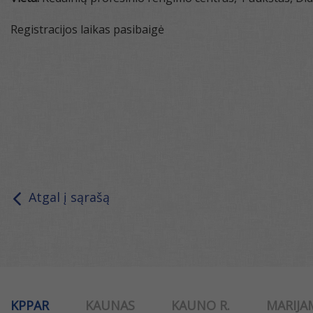
Registracijos laikas pasibaigė
Atgal į sąrašą
KPPAR
KAUNAS
KAUNO R.
MARIJA