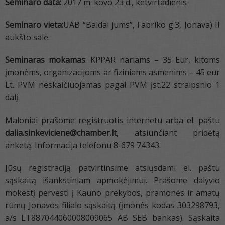
Seminaro data:
2017 m. kovo 23 d., ketvirtadienis
Seminaro vieta:
UAB “Baldai jums”, Fabriko g.3, Jonava) II
aukšto salė.
Seminaras mokamas
: KPPAR nariams – 35 Eur, kitoms
įmonėms, organizacijoms ar fiziniams asmenims – 45 eur
Lt. PVM neskaičiuojamas pagal PVM įst.22 straipsnio 1
dalį.
Maloniai prašome registruotis internetu arba el. paštu
dalia.sinkeviciene@chamber.lt
,
atsiunčiant pridėtą
anketą. Informacija telefonu 8-679 74343.
Jūsų registraciją patvirtinsime atsiųsdami el. paštu
sąskaitą išankstiniam apmokėjimui. Prašome dalyvio
mokestį pervesti į Kauno prekybos, pramonės ir amatų
rūmų Jonavos filialo sąskaitą (įmonės kodas 303298793,
a/s LT887044060008009065 AB SEB bankas). Sąskaita