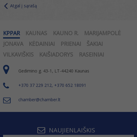
Atgal į sąrašą
KPPAR
KAUNAS
KAUNO R.
MARIJAMPOLĖ
JONAVA
KĖDAINIAI
PRIENAI
ŠAKIAI
VILKAVIŠKIS
KAIŠIADORYS
RASEINIAI
Gedimino g. 43-1, LT-44240 Kaunas
+370 37 229 212, +370 652 18091
chamber@chamber.lt
NAUJIENLAIŠKIS