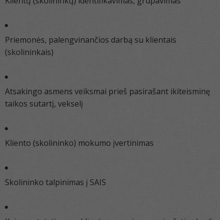
Klientų (skolininkų) identifikavimas, grupavimas
Priemonės, palengvinančios darbą su klientais
(skolininkais)
Atsakingo asmens veiksmai prieš pasirašant ikiteisminę
taikos sutartį, vekselį
Kliento (skolininko) mokumo įvertinimas
Skolininko talpinimas į SAIS