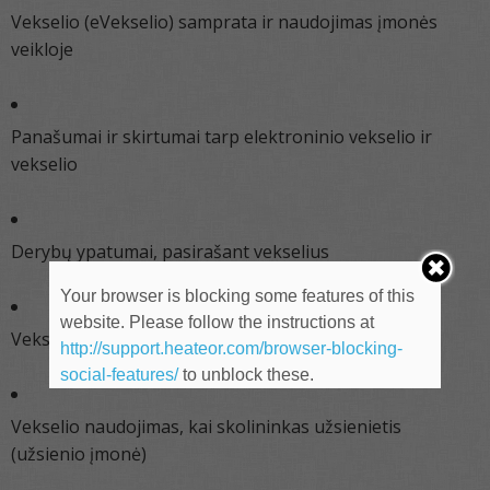
Vekselio (eVekselio) samprata ir naudojimas įmonės
veikloje
Panašumai ir skirtumai tarp elektroninio vekselio ir
vekselio
Derybų ypatumai, pasirašant vekselius
Your browser is blocking some features of this
website. Please follow the instructions at
Vekselio naudojimas kartu su sutartimis
http://support.heateor.com/browser-blocking-
social-features/
to unblock these.
Vekselio naudojimas, kai skolininkas užsienietis
(užsienio įmonė)