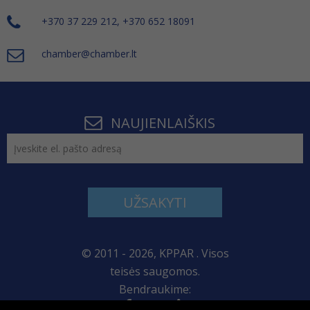
+370 37 229 212, +370 652 18091
chamber@chamber.lt
NAUJIENLAIŠKIS
UŽSAKYTI
© 2011 - 2026, KPPAR . Visos
teisės saugomos.
Bendraukime: